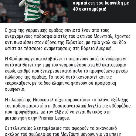
συμπαίκτη του Ιωαννίδη με
40 εκατομμύρια!
Ο χαφ της γερμανικής ομάδας συνιστά έναν από τους
ανερχόμενους ποδοσφαιριστές του φετινού Μουντιάλ, έχοντας
εντυπωσιάσει στον άξονα της Ελβετίας, με τρία γκολ και δύο
ασίστ σε τέσσερις αναμετρήσεις στη Βόρεια Αμερική.
Η Φράιμπουργκ καταλαβαίνει τι σημαίνουν αυτά τα νούμερα γι’
αυτό και θέτει την τιμή του νεαρού μέσου στα 60 εκατομμύρια
ευρώ, αριθμό που ξεπερνάει κατά πολύ το προηγούμενο ρεκόρ
πώλησης της ομάδας. Το ποσό αυτό ικανοποιεί και τις
«καρακάξες», με τα δύο κλαμπ να φτάνουν σε προφορική
συμφωνία.
Η πλευρά της Νιούκαστλ είχε παρουσιάσει το πλάνο εξέλιξης
του ποδοσφαιριστή στη βορειοανατολική Αγγλία τις εβδομάδες
που προηγήθηκαν, με τον Ελβετό να είναι θετικός στη
μετακίνηση στην Premier League.
Οι τελευταίες λεπτομέρειες που αφορούν το οικονομικό
σκέλος του συμβολαίου του Μανζάμπι μένουν, για να μπει η