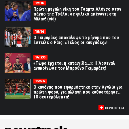
17:16
Πρώτη μεγάλη νίκη του Τσάμπι Αλόνσο στον
πάγκο της Τσέλσι σε φιλικό απέναντι στη
Μίλαν! (vid)
16:14
Ο Γκιμαράες αποκάλυψε το μήνυμα που του
έστειλε ο Ράις: «Τέλος οι καυγάδες»!
14:20
«Τώρα έρχεται η καταιγίδα...»: Η Άρσεναλ
ανακοίνωσε τον Μπρούνο Γκιμαράες!
13:56
Ο κανόνας που εφαρμόστηκε στην Αγγλία για
πρώτη φορά, για αλλαγή που καθυστέρησε…
10 δευτερόλεπτα!
ΠΕΡΙΣΣΟΤΕΡΑ