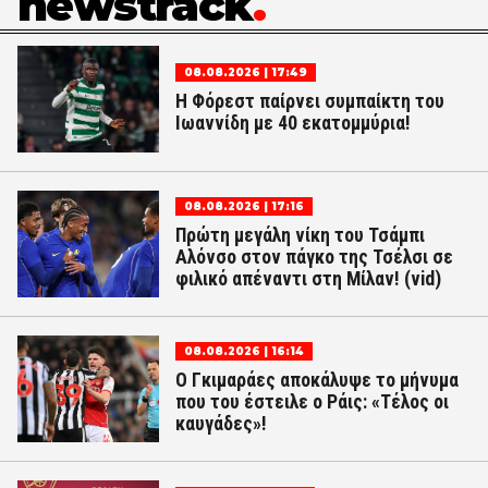
newstrack
08.08.2026 | 17:49
Η Φόρεστ παίρνει συμπαίκτη του
Ιωαννίδη με 40 εκατομμύρια!
08.08.2026 | 17:16
Πρώτη μεγάλη νίκη του Τσάμπι
Αλόνσο στον πάγκο της Τσέλσι σε
φιλικό απέναντι στη Μίλαν! (vid)
08.08.2026 | 16:14
Ο Γκιμαράες αποκάλυψε το μήνυμα
που του έστειλε ο Ράις: «Τέλος οι
καυγάδες»!