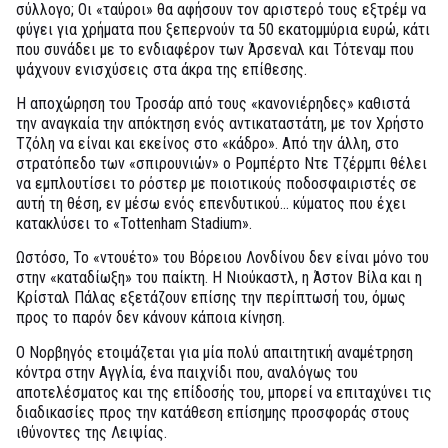
σύλλογο; Οι «ταύροι» θα αφήσουν τον αριστερό τους εξτρέμ να
φύγει για χρήματα που ξεπερνούν τα 50 εκατομμύρια ευρώ, κάτι
που συνάδει με το ενδιαφέρον των Άρσεναλ και Τότεναμ που
ψάχνουν ενισχύσεις στα άκρα της επίθεσης.
Η αποχώρηση του Τροσάρ από τους «κανονιέρηδες» καθιστά
την αναγκαία την απόκτηση ενός αντικαταστάτη, με τον Χρήστο
Τζόλη να είναι και εκείνος στο «κάδρο». Από την άλλη, στο
στρατόπεδο των «σπιρουνιών» ο Ρομπέρτο Ντε Τζέρμπι θέλει
να εμπλουτίσει το ρόστερ με ποιοτικούς ποδοσφαιριστές σε
αυτή τη θέση, εν μέσω ενός επενδυτικού… κύματος που έχει
κατακλύσει το «Tottenham Stadium».
Ωστόσο, Το «ντουέτο» του Βόρειου Λονδίνου δεν είναι μόνο του
στην «καταδίωξη» του παίκτη. Η Νιούκαστλ, η Άστον Βίλα και η
Κρίσταλ Πάλας εξετάζουν επίσης την περίπτωσή του, όμως
προς το παρόν δεν κάνουν κάποια κίνηση.
Ο Νορβηγός ετοιμάζεται για μία πολύ απαιτητική αναμέτρηση
κόντρα στην Αγγλία, ένα παιχνίδι που, αναλόγως του
αποτελέσματος και της επίδοσής του, μπορεί να επιταχύνει τις
διαδικασίες προς την κατάθεση επίσημης προσφοράς στους
ιθύνοντες της Λειψίας.