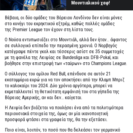
Μουντιαλικού χαφ!
Βέβαια, οι δύο ομάδες του Βόρειου Λονδίνου δεν είναι μόνες
στο κυνήγι του εκρηκτικού εξτρέμ, καθώς πολλές ομάδες
της Premier League τον έχουν στη λίστα τους.
Ο Νούσα εντυπωσιάζει στο Μουντιάλ, αλλά δεν ήταν… άφαντος
σε συλλογικό επίπεδο την περασμένη χρονιά. Ο Νορβηγός
κατέγραψε πέντε γκολ και τέσσερις ασίστ σε 35 συμμετοχές
με τη φανέλα της Λειψίας σε Bundesliga και DFB-Pokal, και
βοήθησε στην επιστροφή των «ταύρων» στο Champions League.
Ο σύλλογος του ομίλου Red Bull, επένδυσε σε αυτόν 21
εκατομμύρια ευρώ για να τον αποκτήσει από την Κλαμπ Μπριζ
το καλοκαίρι του 2024. Δύο χρόνια αργότερα, μπορεί να
εκμεταλλευτεί τη θετικότατη εμφάνισή του στα γήπεδα της
Βόρειας Αμερικής, αν και δεν… καίγεται.
Η Λειψία δεν βιάζεται να πουλήσει ένα από τα πολυτιμότερα
περιουσιακά στοιχεία της, όμως αν μία ικανοποιητική
προσφορά φτάσει στα γραφεία της, θα την εξετάσει.
Ποιο είναι, λοιπόν, το ποσό που θα δελεάσει τον γερμανικό