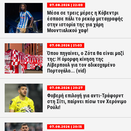
07.08.2026 | 22:00
Μέσα σε τρεις μέρες η Κόβεντρι
έσπασε πάλι το ρεκόρ μεταγραφής
στην ιστορία της για χάρη
Μουντιαλικού χαφ!
07.08.2026 | 21:03
Όπου πηγαίνει, ο Ζότα θα είναι μαζί
της: Η όμορφη κίνηση της
Λίβερπουλ για τον αδικοχαμένο
Πορτογάλο... (vid)
07.08.2026 | 20:27
Φοβερή επιλογή για αντι-Τράφορντ
στη Σίτι, παίρνει πίσω τον Χερόνιμο
Ρούλι!
07.08.2026 | 20:15