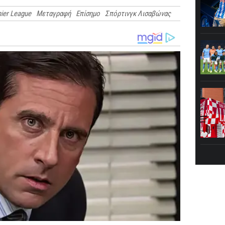
ier League
Μεταγραφή
Επίσημο
Σπόρτινγκ Λισαβώνας