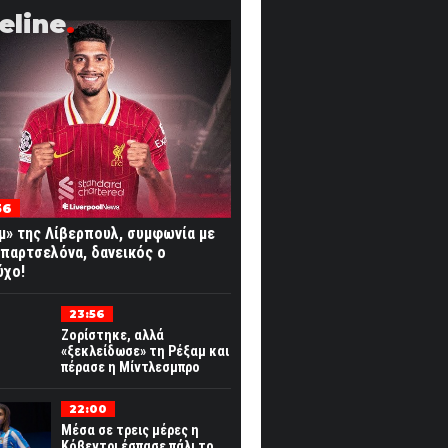
eline
36
» της Λίβερπουλ, συμφωνία με
παρτσελόνα, δανεικός ο
ύχο!
23:56
Ζορίστηκε, αλλά
«ξεκλείδωσε» τη Ρέξαμ και
πέρασε η Μίντλεσμπρο
22:00
Μέσα σε τρεις μέρες η
Κόβεντρι έσπασε πάλι το