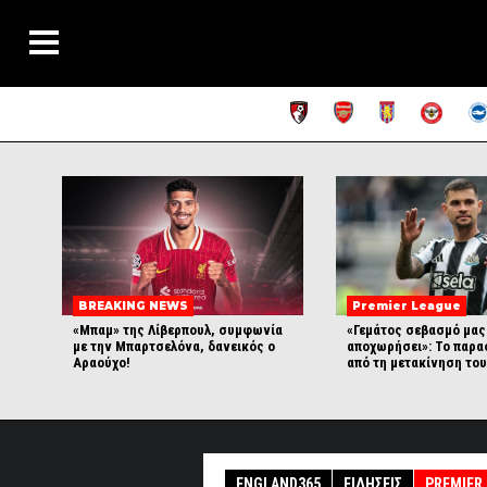
BREAKING NEWS
Premier League
«Μπαμ» της Λίβερπουλ, συμφωνία
«Γεμάτος σεβασμό μας
με την Μπαρτσελόνα, δανεικός ο
αποχωρήσει»: Το παρα
Αραούχο!
από τη μετακίνηση του
ENGLAND365
ΕΙΔΉΣΕΙΣ
PREMIER