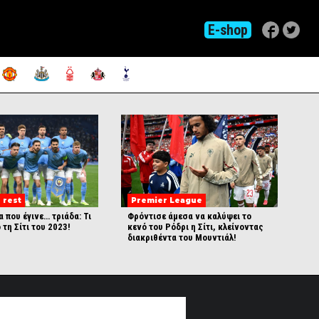
E-shop
 rest
Premier League
 που έγινε… τριάδα: Τι
Φρόντισε άμεσα να καλύψει το
 τη Σίτι του 2023!
κενό του Ρόδρι η Σίτι, κλείνοντας
διακριθέντα του Μουντιάλ!