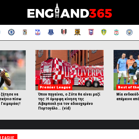
Premier League
Best of the
 ζήτησε να
Όπου πηγαίνει, ο Ζότα θα είναι μαζί
Μία ενδεκάδα
σκήνιο πίσω
της: Η όμορφη κίνηση της
απέμεινε από
 Γκιμαράες!
Λίβερπουλ για τον αδικοχαμένο
Πορτογάλο... (vid)
 LEAGUE