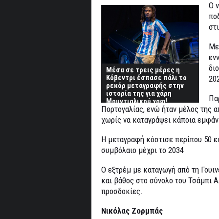
Ο 
πο
στ
Με
εν
δι
Μέσα σε τρεις μέρες η
Κόβεντρι έσπασε πάλι το
20
ρεκόρ μεταγραφής στην
ιστορία της για χάρη
Πα
Μουντιαλικού χαφ!
Πορτογαλίας, ενώ ήταν μέλος της α
χωρίς να καταγράψει κάποια εμφάν
Η μεταγραφή κόστισε περίπου 50 ε
συμβόλαιο μέχρι το 2034
Ο εξτρέμ με καταγωγή από τη Γουι
και βάθος στο σύνολο του Τσάμπι Α
προσδοκίες.
Νικόλας Ζορμπάς