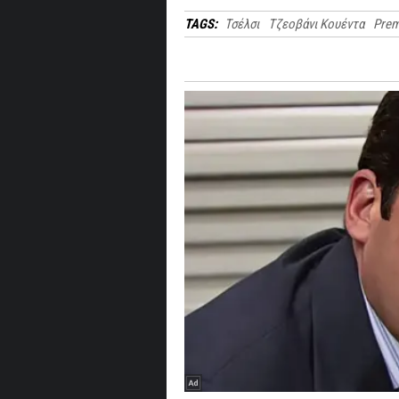
TAGS:
Τσέλσι
Τζεοβάνι Κουέντα
Prem