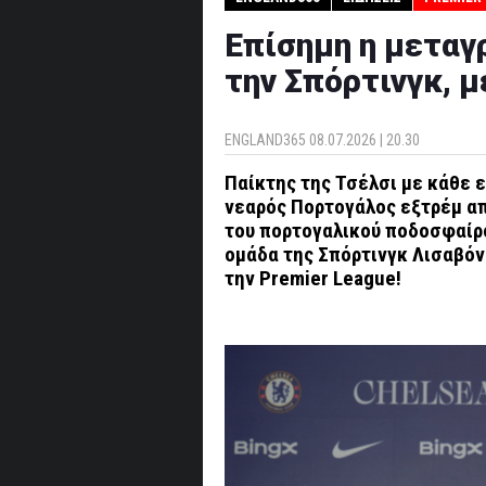
Επίσημη η μεταγ
την Σπόρτινγκ, μ
ENGLAND365
08.07.2026 | 20.30
Παίκτης της Τσέλσι με κάθε 
νεαρός Πορτογάλος εξτρέμ απ
του πορτογαλικού ποδοσφαίρο
ομάδα της Σπόρτινγκ Λισαβόν
την
Premier League
!