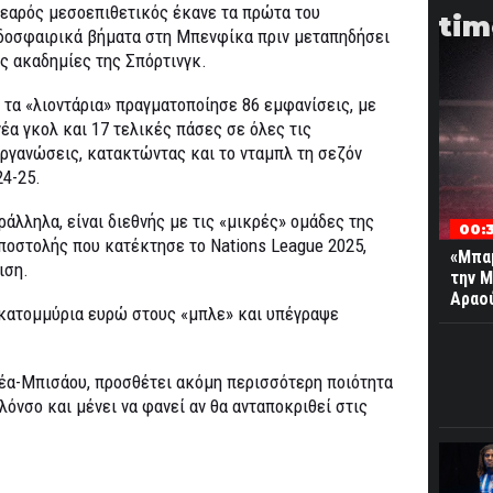
νεαρός μεσοεπιθετικός έκανε τα πρώτα του
tim
δοσφαιρικά βήματα στη Μπενφίκα πριν μεταπηδήσει
ις ακαδημίες της Σπόρτινγκ.
 τα «λιοντάρια» πραγματοποίησε 86 εμφανίσεις, με
νέα γκολ και 17 τελικές πάσες σε όλες τις
οργανώσεις, κατακτώντας και το νταμπλ τη σεζόν
24-25.
ράλληλα, είναι διεθνής με τις «μικρές» ομάδες της
00:
ποστολής που κατέκτησε το Nations League 2025,
«Μπαμ
ιση.
την Μ
Αραο
κατομμύρια ευρώ στους «μπλε» και υπέγραψε
νέα-Μπισάου, προσθέτει ακόμη περισσότερη ποιότητα
λόνσο και μένει να φανεί αν θα ανταποκριθεί στις