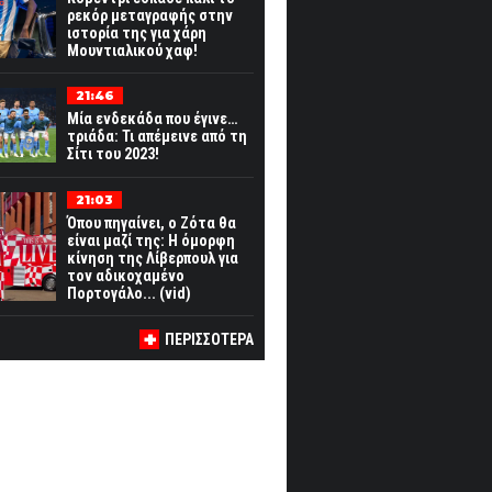
ρεκόρ μεταγραφής στην
ιστορία της για χάρη
Μουντιαλικού χαφ!
21:46
Μία ενδεκάδα που έγινε…
τριάδα: Τι απέμεινε από τη
Σίτι του 2023!
21:03
Όπου πηγαίνει, ο Ζότα θα
είναι μαζί της: Η όμορφη
κίνηση της Λίβερπουλ για
τον αδικοχαμένο
Πορτογάλο... (vid)
ΠΕΡΙΣΣΟΤΕΡΑ