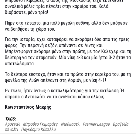
Μπρούνο Γκιμαράες. Ο άσος της Νιούκαστλ, είχε εκτελέσει
συνολικά μόλις τρία πέναλτι στην καριέρα του. Καλά
διαβάσατε, μόνο τρία!
Πήρε στο τέταρτο, μια πολύ μεγάλη ευθύνη, αλλά δεν μπόρεσε
να βοηθήσει τη χώρα του.
Για την ιστορία, έχει καταφέρει να σκοράρει δύο από τις τρεις
φορές. Την περσινή σεζόν, απέναντι σε Λιντς και
Μπρέντφορντ σκόραρε μόνο στην πρώτη, με τον Κέλεχερ και τη
δεύτερη να τον σταματούν. Μία νίκη 4-3 και μία ήττα 3-2 ήταν τα
αποτελέσματα.
Το δεύτερο εύστοχο, ήταν και το πρώτο στην καριέρα του, με τη
φανέλα της Λυών απέναντι στη Λοριάν, με νίκη 4-1!
Εν τέλει, ήταν όντως ο καταλληλότερος για την εκτέλεση; Ή
έπρεπε ο Αντσελότι να το αναθέσει κάπου αλλού;
Κωνσταντίνος Μακρής
TAGS:
Άρσεναλ
Μπρούνο Γκιμαράες
Νιούκαστλ
Premier League
Βραζιλία
πέναλτι
Παγκόσμιο Κύπελλο