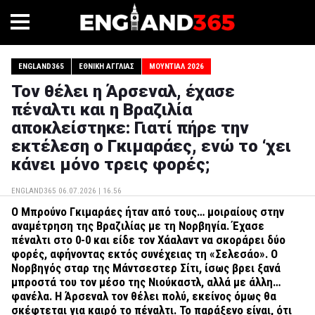
ENGLAND365
ΕΘΝΙΚΉ ΑΓΓΛΊΑΣ
ΜΟΥΝΤΙΆΛ 2026
Τον θέλει η Άρσεναλ, έχασε
πέναλτι και η Βραζιλία
αποκλείστηκε: Γιατί πήρε την
εκτέλεση ο Γκιμαράες, ενώ το ‘χει
κάνει μόνο τρεις φορές;
ENGLAND365
06.07.2026 | 16.56
Ο Μπρούνο Γκιμαράες ήταν από τους… μοιραίους στην
αναμέτρηση της Βραζιλίας με τη Νορβηγία. Έχασε
πέναλτι στο 0-0 και είδε τον Χάαλαντ να σκοράρει δύο
φορές, αφήνοντας εκτός συνέχειας τη «Σελεσάο». Ο
Νορβηγός σταρ της Μάντσεστερ Σίτι, ίσως βρει ξανά
μπροστά του τον μέσο της Νιούκαστλ, αλλά με άλλη…
φανέλα. Η Άρσεναλ τον θέλει πολύ, εκείνος όμως θα
σκέφτεται για καιρό το πέναλτι. Το παράξενο είναι, ότι