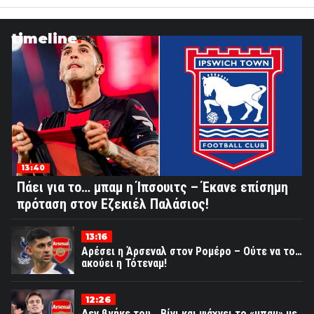
timeline
13:40
Πάει για το… μπαμ η Ίπσουιτς – Έκανε επίσημη
πρόταση στον Εζεκιέλ Παλάσιος!
13:16
Αρέσει η Άρσεναλ στον Ρομέρο – Ούτε να το…
ακούει η Τότεναμ!
12:26
Δεν βγήκε του… Βίνι και ψάχνει το «μπαμ» με