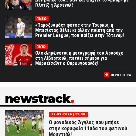
Γιλντίζ η Άρσεναλ!
11:50
«Παροξυσμός» φέτος στην Τουρκία, η
Μπεσίκτας θέλει κι άλλον παίκτη από την
Premier League, που παίζει στην Τότεναμ!
11:10
Ολοκληρώνεται η μεταγραφή του Αραούχο
στη Λίβερπουλ, πετάει σήμερα για
Μέρσεϊσαϊντ ο Ουρουγουανός!
ΠΕΡΙΣΣΟΤΕΡΑ
newstrack
22.07.2026 | 22:00
Ο μοναδικός Άγγλος που μπήκε
στην κορυφαία 11άδα του φετινού
Μουντιάλ!