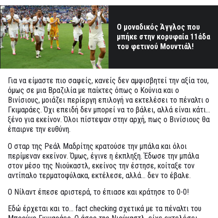
Ο μοναδικός Άγγλος που
μπήκε στην κορυφαία 11άδα
του φετινού Μουντιάλ!
Για να είμαστε πιο σαφείς, κανείς δεν αμφισβητεί την αξία του,
όμως σε μια Βραζιλία με παίκτες όπως ο Κούνια και ο
Βινίσιους, μοιάζει περίεργη επιλογή να εκτελέσει το πέναλτι ο
Γκιμαράες. Όχι επειδή δεν μπορεί να το βάλει, αλλά είναι κάτι…
ξένο για εκείνον. Όλοι πίστεψαν στην αρχή, πως ο Βινίσιους θα
έπαιρνε την ευθύνη.
Ο σταρ της Ρεάλ Μαδρίτης κρατούσε την μπάλα και όλοι
περίμεναν εκείνον. Όμως, έγινε η έκπληξη. Έδωσε την μπάλα
στον μέσο της Νιούκαστλ, εκείνος την έστησε, κοίταξε τον
αντίπαλο τερματοφύλακα, εκτέλεσε, αλλά… δεν το έβαλε.
Ο Νίλαντ έπεσε αριστερά, το έπιασε και κράτησε το 0-0!
Εδώ έρχεται και το… fact checking σχετικά με τα πέναλτι του