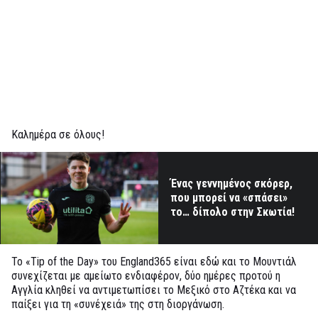
Καλημέρα σε όλους!
Ένας γεννημένος σκόρερ,
που μπορεί να «σπάσει»
το… δίπολο στην Σκωτία!
Το «Tip of the Day» του England365 είναι εδώ και το Μουντιάλ
συνεχίζεται με αμείωτο ενδιαφέρον, δύο ημέρες προτού η
Αγγλία κληθεί να αντιμετωπίσει το Μεξικό στο Αζτέκα και να
παίξει για τη «συνέχειά» της στη διοργάνωση.