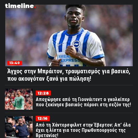
timeline
13:40
Άγχος στην Μπράιτον, τραυματισμός για βασικό,
που ακουγόταν ξανά για πώληση!
12:28
Αποχώρησε από τη Γιουνάιτεντ ο γκολκίπερ
που ξεκίνησε βασικός πέρυσι στη σεζόν της!
12:16
Από τη Χάντερσφιλντ στην Έβερτον: Απ’ όλα
έχει η λίστα για τους Πρωθυπουργούς της
Βρετανίας!