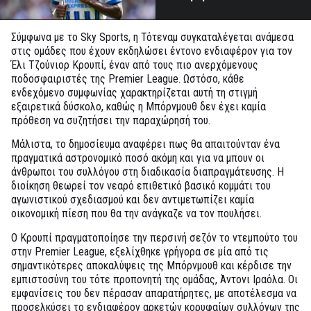
Σύμφωνα με το Sky Sports, η Τότεναμ συγκαταλέγεται ανάμεσα
στις ομάδες που έχουν εκδηλώσει έντονο ενδιαφέρον για τον
Έλι Τζούνιορ Κρουπί, έναν από τους πιο ανερχόμενους
ποδοσφαιριστές της Premier League. Ωστόσο, κάθε
ενδεχόμενο συμφωνίας χαρακτηρίζεται αυτή τη στιγμή
εξαιρετικά δύσκολο, καθώς η Μπόρνμουθ δεν έχει καμία
πρόθεση να συζητήσει την παραχώρησή του.
Μάλιστα, το δημοσίευμα αναφέρει πως θα απαιτούνταν ένα
πραγματικά αστρονομικό ποσό ακόμη και για να μπουν οι
άνθρωποι του συλλόγου στη διαδικασία διαπραγμάτευσης. Η
διοίκηση θεωρεί τον νεαρό επιθετικό βασικό κομμάτι του
αγωνιστικού σχεδιασμού και δεν αντιμετωπίζει καμία
οικονομική πίεση που θα την ανάγκαζε να τον πουλήσει.
Ο Κρουπί πραγματοποίησε την περσινή σεζόν το ντεμπούτο του
στην Premier League, εξελίχθηκε γρήγορα σε μία από τις
σημαντικότερες αποκαλύψεις της Μπόρνμουθ και κέρδισε την
εμπιστοσύνη του τότε προπονητή της ομάδας, Άντονι Ιραόλα. Οι
εμφανίσεις του δεν πέρασαν απαρατήρητες, με αποτέλεσμα να
προσελκύσει το ενδιαφέρον αρκετών κορυφαίων συλλόγων της