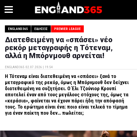
ENGLAND365
ΕΙΔΉΣΕΙΣ
PREMIER LEAGUE
Διατεθειμένη να «σπάσει» νέο
ρεκόρ μεταγραφής η Τότεναμ,
αλλά η Μπόρνμουθ αρνείται!
ENGLAND365
02.07.2026 | 19.54
Η Τότεναμ είναι διατεθειμένη να «σπάσει» ξανά το
μεταγραφικό της ρεκόρ, όμως η Μπόρνμουθ δεν δείχνει
διατεθειμένη να συζητήσει. Ο Έλι Τζούνιορ Κρουπί
αποτελεί έναν από τους μεγάλους στόχους της, όμως τα
«κεράσια», φαίνεται να έχουν πάρει ήδη την απόφασή
τους. Το ερώτημα είναι ένα: ποιο είναι τελικά το τίμημα
για έναν παίκτη που δεν… πωλείται;