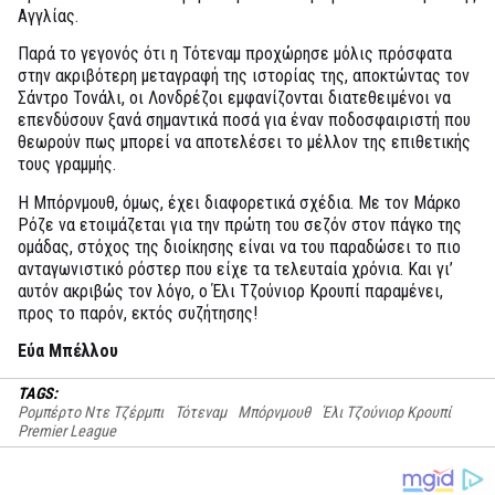
Αγγλίας.
Παρά το γεγονός ότι η Τότεναμ προχώρησε μόλις πρόσφατα
στην ακριβότερη μεταγραφή της ιστορίας της, αποκτώντας τον
Σάντρο Τονάλι, οι Λονδρέζοι εμφανίζονται διατεθειμένοι να
επενδύσουν ξανά σημαντικά ποσά για έναν ποδοσφαιριστή που
θεωρούν πως μπορεί να αποτελέσει το μέλλον της επιθετικής
τους γραμμής.
Η Μπόρνμουθ, όμως, έχει διαφορετικά σχέδια. Με τον Μάρκο
Ρόζε να ετοιμάζεται για την πρώτη του σεζόν στον πάγκο της
ομάδας, στόχος της διοίκησης είναι να του παραδώσει το πιο
ανταγωνιστικό ρόστερ που είχε τα τελευταία χρόνια. Και γι’
αυτόν ακριβώς τον λόγο, ο Έλι Τζούνιορ Κρουπί παραμένει,
προς το παρόν, εκτός συζήτησης!
Εύα Μπέλλου
TAGS:
Ρομπέρτο Ντε Τζέρμπι
Τότεναμ
Μπόρνμουθ
Έλι Τζούνιορ Κρουπί
Premier League