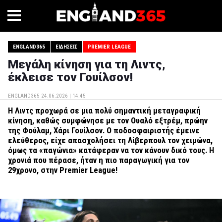
ENGLAND365
ΕΙΔΉΣΕΙΣ
PREMIER LEAGUE
Μεγάλη κίνηση για τη Λιντς,
έκλεισε τον Γουίλσον!
ENGLAND365
24.06.2026 | 14.45
Η Λιντς προχωρά σε μια πολύ σημαντική μεταγραφική
κίνηση, καθώς συμφώνησε με τον Ουαλό εξτρέμ, πρώην
της Φούλαμ, Χάρι Γουίλσον. Ο ποδοσφαιριστής έμεινε
ελεύθερος, είχε απασχολήσει τη Λίβερπουλ τον χειμώνα,
όμως τα «παγώνια» κατάφεραν να τον κάνουν δικό τους. Η
χρονιά που πέρασε, ήταν η πιο παραγωγική για τον
29χρονο, στην Premier League!