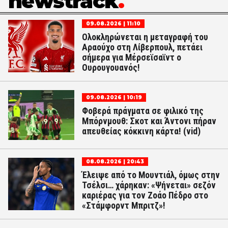
newstrack
09.08.2026 | 11:10
Ολοκληρώνεται η μεταγραφή του
Αραούχο στη Λίβερπουλ, πετάει
σήμερα για Μέρσεϊσαϊντ ο
Ουρουγουανός!
09.08.2026 | 10:19
Φοβερά πράγματα σε φιλικό της
Μπόρνμουθ: Σκοτ και Άντονι πήραν
απευθείας κόκκινη κάρτα! (vid)
08.08.2026 | 20:43
Έλειψε από το Μουντιάλ, όμως στην
Τσέλσι… χάρηκαν: «Ψήνεται» σεζόν
καριέρας για τον Ζοάο Πέδρο στο
«Στάμφορντ Μπριτζ»!