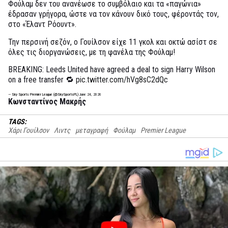
Φούλαμ δεν του ανανέωσε το συμβόλαιο και τα «παγώνια»
έδρασαν γρήγορα, ώστε να τον κάνουν δικό τους, φέροντάς τον,
στο «Έλαντ Ρόουντ».
Την περσινή σεζόν, ο Γουίλσον είχε 11 γκολ και οκτώ ασίστ σε
όλες τις διοργανώσεις, με τη φανέλα της Φούλαμ!
BREAKING: Leeds United have agreed a deal to sign Harry Wilson
on a free transfer 🔁
pic.twitter.com/hVg8sC2dQc
— Sky Sports Premier League (@SkySportsPL)
June 24, 2026
Κωνσταντίνος Μακρής
TAGS:
Χάρι Γουίλσον
Λιντς
μεταγραφή
Φούλαμ
Premier League