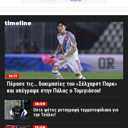
timeline
18:17
Πέρασε τις… δοκιμασίες του «Σέλχαρστ Παρκ»
και υπέγραψε στην Πάλας ο Τομιγιάσου!
18:09
Ούτε φέτος μεταγραφή τερματοφύλακα για
την Τσέλσι!
17:09