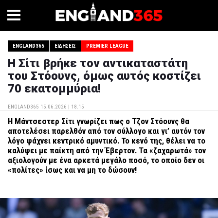
ENGLAND365
ΕΙΔΉΣΕΙΣ
PREMIER LEAGUE
Η Σίτι βρήκε τον αντικαταστάτη
του Στόουνς, όμως αυτός κοστίζει
70 εκατομμύρια!
ENGLAND365
15.06.2026 | 18.15
Η Μάντσεστερ Σίτι γνωρίζει πως ο Τζον Στόουνς θα
αποτελέσει παρελθόν από τον σύλλογο και γι’ αυτόν τον
λόγο ψάχνει κεντρικό αμυντικό. Το κενό της, θέλει να το
καλύψει με παίκτη από την Έβερτον. Τα «ζαχαρωτά» τον
αξιολογούν με ένα αρκετά μεγάλο ποσό, το οποίο δεν οι
«πολίτες» ίσως και να μη το δώσουν!