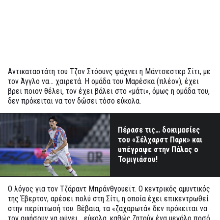
Αντικαταστάτη του Τζον Στόουνς ψάχνει η Μάντσεστερ Σίτι, με
τον Άγγλο να… χαιρετά. Η ομάδα του Μαρέσκα (πλέον), έχει
βρει ποιον θέλει, τον έχει βάλει στο «μάτι», όμως η ομάδα του,
δεν πρόκειται να τον δώσει τόσο εύκολα.
Πέρασε τις… δοκιμασίες
του «Σέλχαρστ Παρκ» και
υπέγραψε στην Πάλας ο
Τομιγιάσου!
Ο λόγος για τον Τζάραντ Μπράνθγουεϊτ. Ο κεντρικός αμυντικός
της Έβερτον, αρέσει πολύ στη Σίτι, η οποία έχει επικεντρωθεί
στην περίπτωσή του. Βέβαια, τα «ζαχαρωτά» δεν πρόκειται να
τον αφήσουν να φύγει… εύκολα, καθώς ζητούν ένα μεγάλο ποσό.