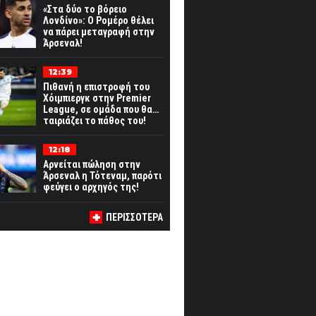
«Στα δύο το βόρειο
Λονδίνο»: Ο Ρομέρο θέλει
να πάρει μεταγραφή στην
Άρσεναλ!
12:39
Πιθανή η επιστροφή του
Χόιμπιεργκ στην Premier
League, σε ομάδα που θα…
ταιριάζει το πάθος του!
12:18
Αρνείται πώληση στην
Άρσεναλ η Τότεναμ, παρότι
φεύγει ο αρχηγός της!
ΠΕΡΙΣΣΟΤΕΡΑ