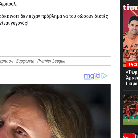
βερπουλ.
tim
«κόκκινοι» δεν είχαν πρόβλημα να του δώσουν διετές
είναι γεγονός!
ερπουλ
Συμφωνία
Premier League
14:
«Τώρα
Άρσε
Γκιμα