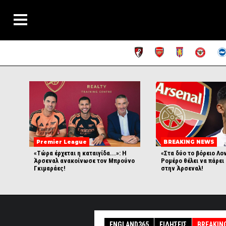
Premier League
BREAKING NEWS
«Τώρα έρχεται η καταιγίδα...»: Η
«Στα δύο το βόρειο Λο
Άρσεναλ ανακοίνωσε τον Μπρούνο
Ρομέρο θέλει να πάρει
Γκιμαράες!
στην Άρσεναλ!
ENGLAND365
ΕΙΔΉΣΕΙΣ
BREAKIN