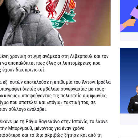
ένη χρονική στιγμή ανάμεσα στη Λίβερπουλ και τον
in να αποκαλύπτει πως όλες οι λεπτομέρειες που
ς έχουν διευκρινιστεί.
α εξ΄ αυτών αποτελούσε η επιθυμία του Άντονι Ιραόλα
 υπογράψει διετές συμβόλαιο συνεργασίας με τους
όκκινους», αποφεύγοντας τις πολυετείς συμφωνίες,
άγμα που αποτελεί και «πάγια» τακτική του, σε
οιον σύλλογο αναλάβει.
έκανε με τη Ράγιο Βαγιεκάνο στην Ισπανία, το έκανε
 την Μπόρνμουθ, μένοντας για έναν χρόνο
ρισσότερο και το ίδιο ακριβώς ζήτησε και από τη