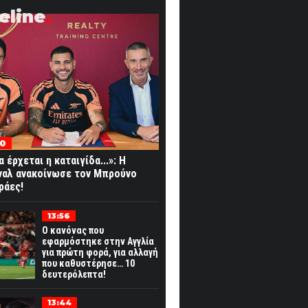
eline
20
 έρχεται η καταιγίδα...»: Η
ναλ ανακοίνωσε τον Μπρούνο
ράες!
13:56
Ο κανόνας που
εφαρμόστηκε στην Αγγλία
για πρώτη φορά, για αλλαγή
που καθυστέρησε… 10
δευτερόλεπτα!
13:44