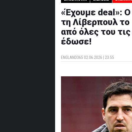
«Έχουμε deal»: Ο
τη Λίβερπουλ το
από όλες του τις
έδωσε!
ENGLAND365
02.06.2026 | 23.55