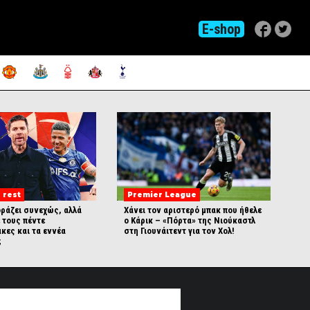
E-shop
 rest
Premier League
οράζει συνεχώς, αλλά
Χάνει τον αριστερό μπακ που ήθελε
ε τους πέντε
ο Κάρικ – «Πόρτα» της Νιούκαστλ
κες και τα εννέα
στη Γιουνάιτεντ για τον Χολ!
;