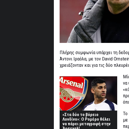
Πλήρης συμφωνία υπάρχει τη δεδομ
Άντονι Ιραόλα, με τον David Ornste
χρειάζονταν και για τις δύο πλευρέ
Μί
να
«κ
πρ
όπ
Το 
«Στα δύο το βόρειο
Λονδίνο»: Ο Ρομέρο θέλει
με
να πάρει μεταγραφή στην
πε
Άρσεναλ!