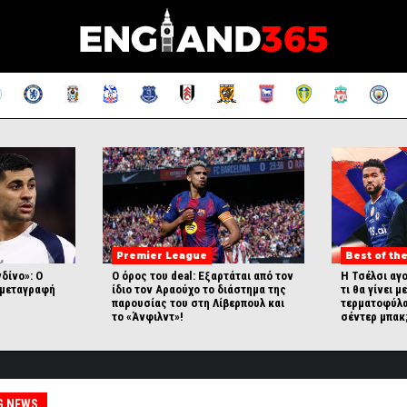
Premier League
Best of the
νδίνο»: Ο
Ο όρος του deal: Εξαρτάται από τον
Η Τσέλσι αγ
 μεταγραφή
ίδιο τον Αραούχο το διάστημα της
τι θα γίνει μ
παρουσίας του στη Λίβερπουλ και
τερματοφύλα
το «Άνφιλντ»!
σέντερ μπακ
G NEWS