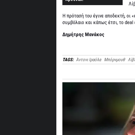
Λί
Η πρότασή του έγινε αποδεκτή, οι 
συμβόλαιο και κάπως έτσι, το deal 
Δημήτρης Μανάκος
TAGS:
Άντονι Ιραόλα
Μπόρνμουθ
Λίβ