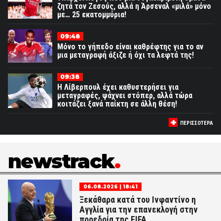
ζητά τον Ζεσούς, αλλά η Άρσεναλ «μιλά» μόνο
με… 25 εκατομμύρια!
09:48
Μόνο το γήπεδο είναι καθρέφτης για το αν
μια μεταγραφή άξιζε ή όχι τα λεφτά της!
09:38
Η Λίβερπουλ έχει καθυστερήσει για
μεταγραφές, ψάχνει στόπερ, αλλά τώρα
κοιτάζει ξανά παίκτη σε άλλη θέση!
ΠΕΡΙΣΣΟΤΕΡΑ
newstrack
06.08.2026 | 18:41
Ξεκάθαρα κατά του Ινφαντίνο η
Αγγλία για την επανεκλογή στην
προεδρία της FIFA