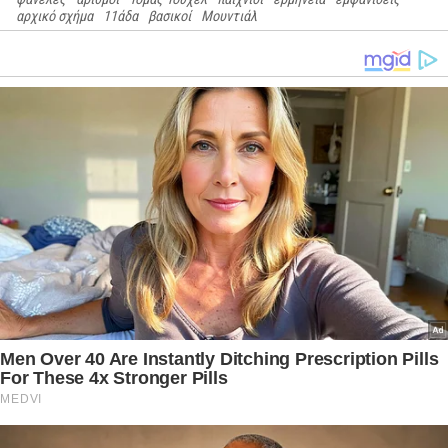
αρχικό σχήμα
11άδα
βασικοί
Μουντιάλ