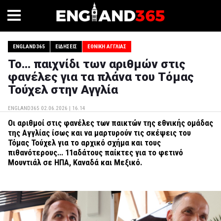
ENGLAND365
ΕΙΔΉΣΕΙΣ
ΕΘΝΙΚΉ ΑΓΓΛΊΑΣ
Το... παιχνίδι των αριθμών στις
φανέλες για τα πλάνα του Τόμας
Τούχελ στην Αγγλία
ENGLAND365
02.06.2026 | 16.14
Οι αριθμοί στις φανέλες των παικτών της εθνικής ομάδας
της Αγγλίας ίσως και να μαρτυρούν τις σκέψεις του
Τόμας Τούχελ για το αρχικό σχήμα και τους
πιθανότερους... 11αδάτους παίκτες για το φετινό
Μουντιάλ σε ΗΠΑ, Καναδά και Μεξικό.