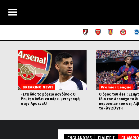
BREAKING NEWS
Premier League
«Στα δύο το βόρειο Λονδίνο»: Ο
Ο όρος του deal: Εξαρ
Ρομέρο θέλει να πάρει μεταγραφή
ίδιο τον Αραούχο το δ
στην Άρσεναλ!
παρουσίας του στη Λίβ
το «Άνφιλντ»!
ENGLAND365
ΕΙΔΉΣΕΙΣ
CHAMPIO