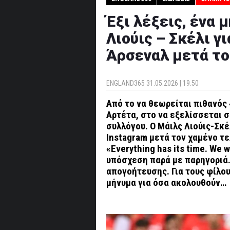
Έξι λέξεις, ένα μ
Λιούις – Σκέλι γ
Άρσεναλ μετά το
ENGLAND365
31.05.2026 | 19.50
Από το να θεωρείται πιθανός
Αρτέτα, στο να εξελίσσεται 
συλλόγου. Ο Μάιλς Λιούις-Σκέ
Instagram μετά τον χαμένο τ
«Everything has its time. We w
υπόσχεση παρά με παρηγοριά.
απογοήτευσης. Για τους φίλο
μήνυμα για όσα ακολουθούν…