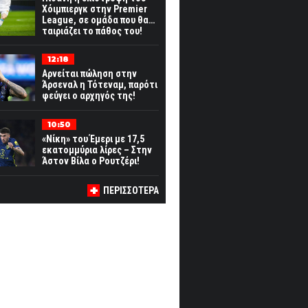
Χόιμπιεργκ στην Premier
League, σε ομάδα που θα…
ταιριάζει το πάθος του!
12:18
Αρνείται πώληση στην
Άρσεναλ η Τότεναμ, παρότι
φεύγει ο αρχηγός της!
10:50
«Νίκη» του Έμερι με 17,5
εκατομμύρια λίρες – Στην
Άστον Βίλα ο Ρουτζέρι!
ΠΕΡΙΣΣΟΤΕΡΑ