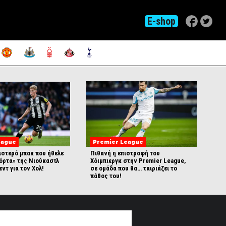
E-shop
eague
Premier League
ιστερό μπακ που ήθελε
Πιθανή η επιστροφή του
Πόρτα» της Νιούκαστλ
Χόιμπιεργκ στην Premier League,
εντ για τον Χολ!
σε ομάδα που θα… ταιριάζει το
πάθος του!