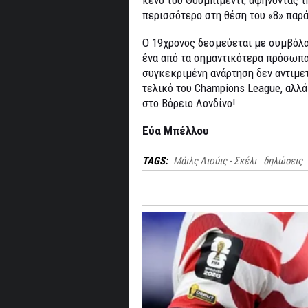
περισσότερο στη θέση του «8» παρά
Ο 19χρονος δεσμεύεται με συμβόλα
ένα από τα σημαντικότερα πρόσωπα τ
συγκεκριμένη ανάρτηση δεν αντιμε
τελικό του Champions League, αλλ
στο Βόρειο Λονδίνο!
Εύα Μπέλλου
TAGS:
Μάιλς Λιούις - Σκέλι
δηλώσεις