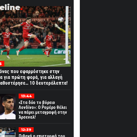
eline
6
όνας που εφαρμόστηκε στην
α για πρώτη φορά, για αλλαγή
καθυστέρησε… 10 δευτερόλεπτα!
13:44
«Στα δύο το βόρειο
Λονδίνο»: Ο Ρομέρο θέλει
να πάρει μεταγραφή στην
Άρσεναλ!
12:39
Πιθανή η επιστροφή του