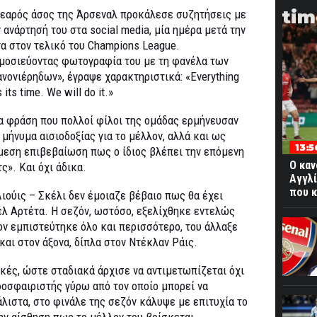
tim
νεαρός άσος της Άρσεναλ προκάλεσε συζητήσεις με
 ανάρτησή του στα social media, μία ημέρα μετά την
τα στον τελικό του Champions League.
μοσιεύοντας φωτογραφία του με τη φανέλα των
ανονιέρηδων», έγραψε χαρακτηριστικά: «Everything
 its time. We will do it.»
α φράση που πολλοί φίλοι της ομάδας ερμήνευσαν
 μήνυμα αισιοδοξίας για το μέλλον, αλλά και ως
13:5
μεση επιβεβαίωση πως ο ίδιος βλέπει την επόμενη
Ο καν
ς». Και όχι άδικα.
Αγγλί
που 
Λιούις – Σκέλι δεν έμοιαζε βέβαιο πως θα έχει
έλ Αρτέτα. Η σεζόν, ωστόσο, εξελίχθηκε εντελώς
ον εμπιστεύτηκε όλο και περισσότερο, του άλλαξε
και στον άξονα, δίπλα στον Ντέκλαν Ράις.
ικές, ώστε σταδιακά άρχισε να αντιμετωπίζεται όχι
δοσφαιριστής γύρω από τον οποίο μπορεί να
άλιστα, στο φινάλε της σεζόν κάλυψε με επιτυχία το
ην αίσθηση πως το μέλλον του βρίσκεται