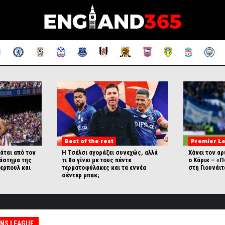
Best of the rest
Premier L
τάται από τον
Η Τσέλσι αγοράζει συνεχώς, αλλά
Χάνει τον αρ
ιάστημα της
τι θα γίνει με τους πέντε
ο Κάρικ – «
ερπουλ και
τερματοφύλακες και τα εννέα
στη Γιουνάιτ
σέντερ μπακ;
NS LEAGUE