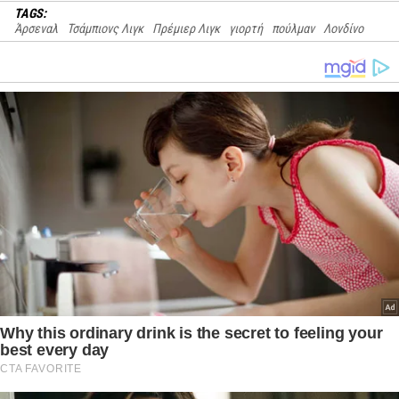
TAGS:
Άρσεναλ
Τσάμπιονς Λιγκ
Πρέμιερ Λιγκ
γιορτή
πούλμαν
Λονδίνο