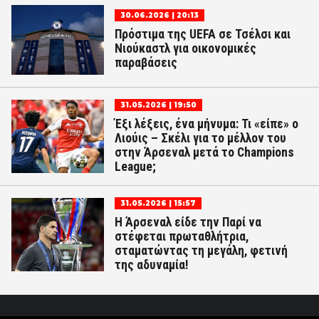
30.06.2026 | 20:13
Πρόστιμα της UEFA σε Τσέλσι και
Νιούκαστλ για οικονομικές
παραβάσεις
31.05.2026 | 19:50
Έξι λέξεις, ένα μήνυμα: Τι «είπε» ο
Λιούις – Σκέλι για το μέλλον του
στην Άρσεναλ μετά το Champions
League;
31.05.2026 | 15:57
Η Άρσεναλ είδε την Παρί να
στέφεται πρωταθλήτρια,
σταματώντας τη μεγάλη, φετινή
της αδυναμία!