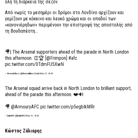
όλη τη διάρκεια της σεζόν.
Από νωρίς το μεσημέρι οι δρόμοι στο Λονδίνο αρχίζουν και
γεμίζουν με κόκκινο και λευκό χρώμα και οι οπαδοί των
«κανονιέρηδων» περιμένουν την επιστροφή της αποστολής από
τη Βουδαπέστη...
🎥| The Arsenal supporters ahead of the parade in North London
this afternoon. 👏🏆 [
@Frimpon
]
#afc
pic.twitter.com/0TdmFU5XwN
— Arsenal Buzz (@ArsenalBuzzCom)
May 31, 2026
The Arsenal squad arrive back in North London to brilliant support,
ahead of the parade this afternoon. ❤️🔊
🎥
@ArmouryAFC
pic.twitter.com/p5egbIkMRr
— DailyAFC (@DailyAFC)
May 31, 2026
Κώστας Ζάλιαρης