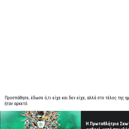
Προσπάθησε, έδωσε ό,τι είχε και δεν είχε, αλλά στο τέλος της η
ήταν αρκετό.
Η Πρωταθλήτρια Σκωτ