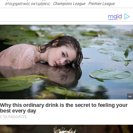
στοιχηματικές εκτιμήσεις
Champions League
Premier League