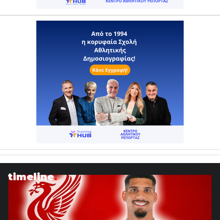
timeline