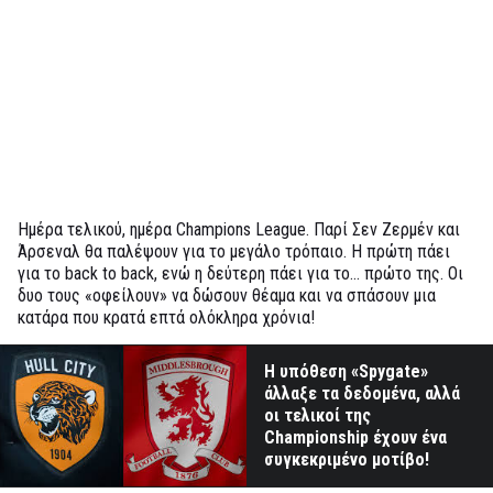
Ημέρα τελικού, ημέρα Champions League. Παρί Σεν Ζερμέν και
Άρσεναλ θα παλέψουν για το μεγάλο τρόπαιο. Η πρώτη πάει
για το back to back, ενώ η δεύτερη πάει για το… πρώτο της. Οι
δυο τους «οφείλουν» να δώσουν θέαμα και να σπάσουν μια
κατάρα που κρατά επτά ολόκληρα χρόνια!
Η υπόθεση «Spygate»
άλλαξε τα δεδομένα, αλλά
οι τελικοί της
Championship έχουν ένα
συγκεκριμένο μοτίβο!