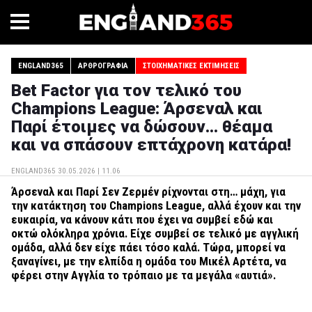
ENGLAND365
ΑΡΘΡΟΓΡΑΦΊΑ
ΣΤΟΙΧΗΜΑΤΙΚΈΣ ΕΚΤΙΜΉΣΕΙΣ
Bet Factor για τον τελικό του
Champions League: Άρσεναλ και
Παρί έτοιμες να δώσουν… θέαμα
και να σπάσουν επτάχρονη κατάρα!
ENGLAND365
30.05.2026 | 11.06
Άρσεναλ και Παρί Σεν Ζερμέν ρίχνονται στη… μάχη, για
την κατάκτηση του
Champions
League, αλλά έχουν και την
ευκαιρία, να κάνουν κάτι που έχει να συμβεί εδώ και
οκτώ ολόκληρα χρόνια. Είχε συμβεί σε τελικό με αγγλική
ομάδα, αλλά δεν είχε πάει τόσο καλά. Τώρα, μπορεί να
ξαναγίνει, με την ελπίδα η ομάδα του Μικέλ Αρτέτα, να
φέρει στην Αγγλία το τρόπαιο με τα μεγάλα «αυτιά».