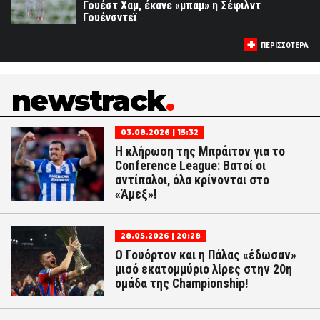
Γουέστ Χαμ, έκανε «μπαμ» η Σέφιλντ
Γουένσντεϊ
ΠΕΡΙΣΣΟΤΕΡΑ
newstrack
03.08.2026 | 15:32
Η κλήρωση της Μπράιτον για το
Conference League: Βατοί οι
αντίπαλοι, όλα κρίνονται στο
«Άμεξ»!
28.05.2026 | 20:28
Ο Γουόρτον και η Πάλας «έδωσαν»
μισό εκατομμύριο λίρες στην 20η
ομάδα της Championship!