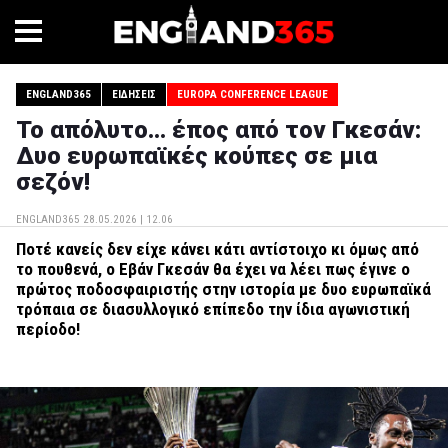
ENGLAND365
ΕΙΔΉΣΕΙΣ
EUROPA CONFERENCE LEAGUE
Το απόλυτο... έπος από τον Γκεσάν:
Δυο ευρωπαϊκές κούπες σε μια
σεζόν!
ENGLAND365
28.05.2026 | 12.06
Ποτέ κανείς δεν είχε κάνει κάτι αντίστοιχο κι όμως από
το πουθενά, ο Εβάν Γκεσάν θα έχει να λέει πως έγινε ο
πρώτος ποδοσφαιριστής στην ιστορία με δυο ευρωπαϊκά
τρόπαια σε διασυλλογικό επίπεδο την ίδια αγωνιστική
περίοδο!