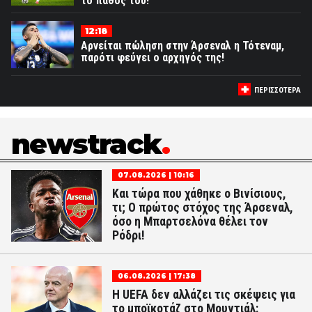
το πάθος του!
12:18
Αρνείται πώληση στην Άρσεναλ η Τότεναμ,
παρότι φεύγει ο αρχηγός της!
ΠΕΡΙΣΣΟΤΕΡΑ
newstrack
07.08.2026 | 10:16
Και τώρα που χάθηκε ο Βινίσιους,
τι; Ο πρώτος στόχος της Άρσεναλ,
όσο η Μπαρτσελόνα θέλει τον
Ρόδρι!
06.08.2026 | 17:38
Η UEFA δεν αλλάζει τις σκέψεις για
το μποϊκοτάζ στο Μουντιάλ: