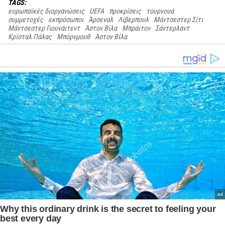
TAGS:
ευρωπαϊκές διοργανώσεις
UEFA
προκρίσεις
τουρνουά
συμμετοχές
εκπρόσωποι
Άρσεναλ
Λίβερπουλ
Μάντσεστερ Σίτι
Μάντσεστερ Γιουνάιτεντ
Άστον Βίλα
Μπράιτον
Σάντερλαντ
Κρίσταλ Πάλας
Μπόρνμουθ
Άστον Βίλα