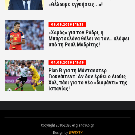
«Θέλουμε εγγυήσεις...»!
06.08.2026 | 11:32
«Χαμός» για τον Ρόδρι, η
Μπαρτσελόνα θέλει να τον… κλέψει
από τη Ρεάλ Μαδρίτης!
04.08.2026 | 15:18
Plan B για τη Μάντσεστερ
Γιουνάιτεντ: Αν δεν έρθει ο Λιούις
Χολ, πάει για το νέο «διαμάντι» της
Ισπανίας!
Copyright 2010-2026 england365.gr
Design by
WHISKEY