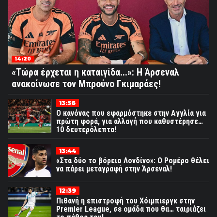
14:20
«Τώρα έρχεται η καταιγίδα...»: Η Άρσεναλ
ανακοίνωσε τον Μπρούνο Γκιμαράες!
13:56
Ο κανόνας που εφαρμόστηκε στην Αγγλία για
πρώτη φορά, για αλλαγή που καθυστέρησε…
10 δευτερόλεπτα!
13:44
«Στα δύο το βόρειο Λονδίνο»: Ο Ρομέρο θέλει
να πάρει μεταγραφή στην Άρσεναλ!
12:39
Πιθανή η επιστροφή του Χόιμπιεργκ στην
Premier League, σε ομάδα που θα… ταιριάζει