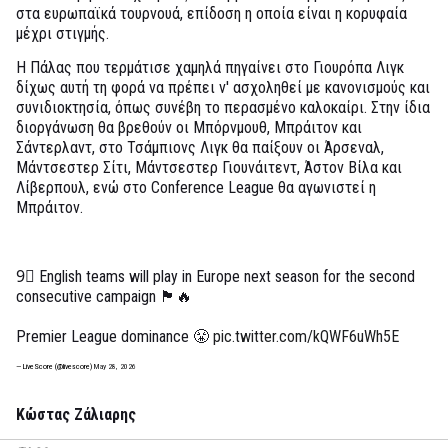
στα ευρωπαϊκά τουρνουά, επίδοση η οποία είναι η κορυφαία
μέχρι στιγμής.
Η Πάλας που τερμάτισε χαμηλά πηγαίνει στο Γιουρόπα Λιγκ
δίχως αυτή τη φορά να πρέπει ν' ασχοληθεί με κανονισμούς και
συνιδιοκτησία, όπως συνέβη το περασμένο καλοκαίρι. Στην ίδια
διοργάνωση θα βρεθούν οι Μπόρνμουθ, Μπράιτον και
Σάντερλαντ, στο Τσάμπιονς Λιγκ θα παίξουν οι Άρσεναλ,
Μάντσεστερ Σίτι, Μάντσεστερ Γιουνάιτεντ, Άστον Βίλα και
Λίβερπουλ, ενώ στο Conference League θα αγωνιστεί η
Μπράιτον.
9⃣ English teams will play in Europe next season for the second
consecutive campaign 🏴󠁧󠁢󠁥󠁮󠁧󠁿🔥
Premier League dominance 😤
pic.twitter.com/kQWF6uWh5E
— LiveScore (@livescore)
May 28, 2026
Κώστας Ζάλιαρης