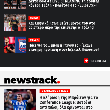
Δείτε εδώ σε LIVE STREAMING τη σούπερ
κόντρα Τζόλη - Καρέτσα στο «Έμιρεϊτς»!
15:58
Και ξαφνικά, ίσως μείνει μόνος του στο
αριστερό άκρο της επίθεσης ο Τζόλης!
13:40
Πάει για το… μπαμ η Ίπσουιτς – Έκανε
επίσημη πρόταση στον Εζεκιέλ Παλάσιος!
ΠΕΡΙΣΣΟΤΕΡΑ
newstrack
03.08.2026 | 15:32
Η κλήρωση της Μπράιτον για το
Conference League: Βατοί οι
αντίπαλοι, όλα κρίνονται στο