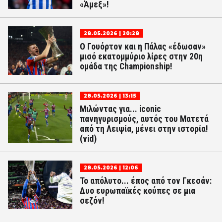
«Άμεξ»!
28.05.2026 | 20:28
Ο Γουόρτον και η Πάλας «έδωσαν»
μισό εκατομμύριο λίρες στην 20η
ομάδα της Championship!
28.05.2026 | 13:15
Μιλώντας για... iconic
πανηγυρισμούς, αυτός του Ματετά
από τη Λειψία, μένει στην ιστορία!
(vid)
28.05.2026 | 12:06
Το απόλυτο... έπος από τον Γκεσάν:
Δυο ευρωπαϊκές κούπες σε μια
σεζόν!