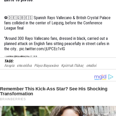
⚽️🇩🇪🇬🇧🇪🇸 Spanish Rayo Vallecano & British Crystal Palace
fans collided in the center of Leipzig, before the Conference
League final
"Around 300 Rayo Vallecano fans, dressed in black, carried out a
planned attack on English fans sitting peacefully in street cafes in
the city…
pic.twitter.com/jUPCEc1vIG
— Lord Bebo (@MyLordBebo)
May 27, 2026
TAGS:
Λειψία
επεισόδια
Ράγιο Βαγιεκάνο
Κρίσταλ Πάλας
οπαδοί