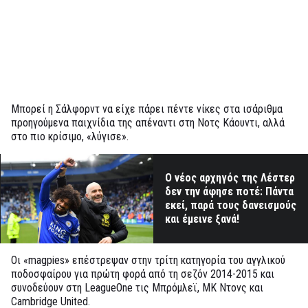
Μπορεί η Σάλφορντ να είχε πάρει πέντε νίκες στα ισάριθμα
προηγούμενα παιχνίδια της απέναντι στη Νοτς Κάουντι, αλλά
στο πιο κρίσιμο, «λύγισε».
Ο νέος αρχηγός της Λέστερ
δεν την άφησε ποτέ: Πάντα
εκεί, παρά τους δανεισμούς
και έμεινε ξανά!
Οι «magpies» επέστρεψαν στην τρίτη κατηγορία του αγγλικού
ποδοσφαίρου για πρώτη φορά από τη σεζόν 2014-2015 και
συνοδεύουν στη LeagueOne τις Μπρόμλεϊ, ΜΚ Ντονς και
Cambridge United.