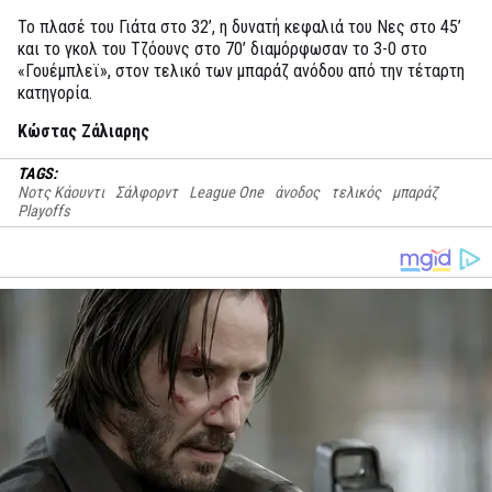
Το πλασέ του Γιάτα στο 32’, η δυνατή κεφαλιά του Νες στο 45’
και το γκολ του Τζόουνς στο 70’ διαμόρφωσαν το 3-0 στο
«Γουέμπλεϊ», στον τελικό των μπαράζ ανόδου από την τέταρτη
κατηγορία.
Κώστας Ζάλιαρης
TAGS:
Νοτς Κάουντι
Σάλφορντ
League One
άνοδος
τελικός
μπαράζ
Playoffs