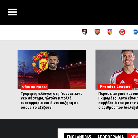
Θέμα της ημέρας
Premier League
Τρομερές αλλαγές στη Γιουνάιτεντ,
Πέρασε ιατρικά και υπ
νέο σύστημα, γλιτώνει πολλά
Γκιμαράες: Αυτό είναι 
εκατομμύρια και δίνει αύξηση σε
συμβόλαιό του με την 
όσους το αξίζουν!
ο αριθμός που διάλεξε
ENGLAND365
ΑΡΘΡΟΓΡΑΦΊΑ
ΘΈΜ