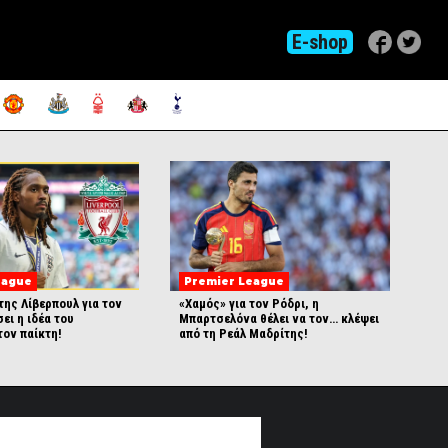
E-shop
eague
Premier League
της Λίβερπουλ για τον
«Χαμός» για τον Ρόδρι, η
ει η ιδέα του
Μπαρτσελόνα θέλει να τον… κλέψει
τον παίκτη!
από τη Ρεάλ Μαδρίτης!