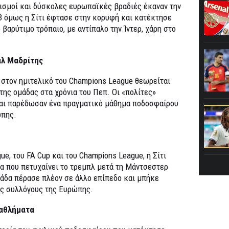
εισμοί και δύσκολες ευρωπαϊκές βραδιές έκαναν την
3 όμως η Σίτι έφτασε στην κορυφή και κατέκτησε
 βαρύτιμο τρόπαιο, με αντίπαλο την Ίντερ, χάρη στο
άλ Μαδρίτης
 στον ημιτελικό του Champions League θεωρείται
ης ομάδας στα χρόνια του Πεπ. Οι «πολίτες»
και παρέδωσαν ένα πραγματικό μάθημα ποδοσφαίρου
ώπης.
e, του FA Cup και του Champions League, η Σίτι
δα που πετυχαίνει το τρεμπλ μετά τη Μάντσεστερ
ομάδα πέρασε πλέον σε άλλο επίπεδο και μπήκε
υς συλλόγους της Ευρώπης.
ταθλήματα