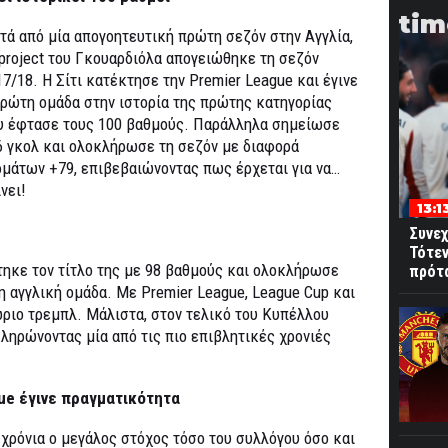
tim
τά από μία απογοητευτική πρώτη σεζόν στην Αγγλία,
 project του Γκουαρδιόλα απογειώθηκε τη σεζόν
17/18. Η Σίτι κατέκτησε την Premier League και έγινε
πρώτη ομάδα στην ιστορία της πρώτης κατηγορίας
υ έφτασε τους 100 βαθμούς. Παράλληλα σημείωσε
6 γκολ και ολοκλήρωσε τη σεζόν με διαφορά
ρμάτων +79, επιβεβαιώνοντας πως έρχεται για να…
νει!
13:1
Συνεχ
Τότεν
τηκε τον τίτλο της με 98 βαθμούς και ολοκλήρωσε
πρότ
λη αγγλική ομάδα. Με Premier League, League Cup και
ώριο τρεμπλ. Μάλιστα, στον τελικό του Κυπέλλου
κληρώνοντας μία από τις πιο επιβλητικές χρονιές
gue έγινε πραγματικότητα
χρόνια ο μεγάλος στόχος τόσο του συλλόγου όσο και