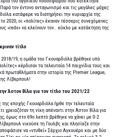
στορία του αγγλικού ποδοσφαίρου που κατέκτησε
Παρά τον έντονο ανταγωνισμό και τις μεγάλες μάχες
ρδιόλα κατάφερε να διατηρήσει την κυριαρχία της.
το 2020, οι «πολίτες» έκαναν τέσσερις συνεχόμενες
τους «reds» να κλείνουν τον… κύκλο με κατάκτηση της
κριναν τίτλο
 2018/19, η ομάδα του Γκουαρδιόλα βρέθηκε υπό
«πολίτες» κέρδισαν τα τελευταία 14 παιχνίδια τους και
κά πρωταθλήματα στην ιστορία της Premier League,
της Λίβερπουλ!
ην Άστον Βίλα για τον τίτλο του 2021/22
ς της εποχής Γκουαρδιόλα ήρθε την τελευταία
τι χρειαζόταν τη νίκη απέναντι στην Άστον Βίλα για
της, όμως στο 69ο λεπτό βρέθηκε να χάνει με 0-2
 Λίβερπουλ νικούσε τη Γουλβς και πλησίαζε στην
αποφάσισε να «ντυθεί» Σέρχιο Αγκουέρο και με δύο
η Σίτι σε μία απίστευτη ανατροπή. Το τελικό 3-2