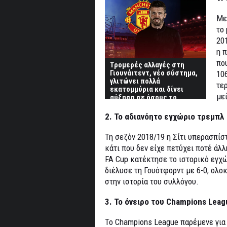
Με
το
20
η 
πο
Τρομερές αλλαγές στη
Γιουνάιτεντ, νέο σύστημα,
10
γλιτώνει πολλά
τε
εκατομμύρια και δίνει
μεί
αύξηση σε όσους το
αξίζουν!
2. Το αδιανόητο εγχώριο τρεμπλ
Τη σεζόν 2018/19 η Σίτι υπερασπίσ
κάτι που δεν είχε πετύχει ποτέ άλ
FA Cup κατέκτησε το ιστορικό εγχ
διέλυσε τη Γουότφορντ με 6-0, ολο
στην ιστορία του συλλόγου.
3. Το όνειρο του Champions Lea
Το Champions League παρέμενε για 