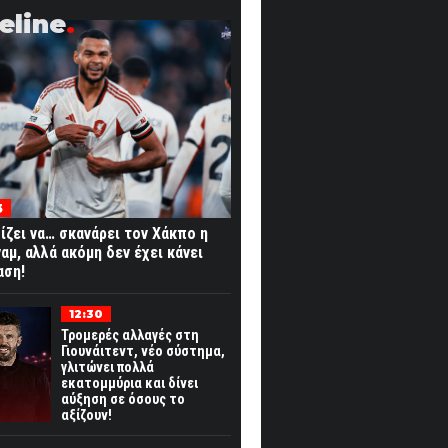
eline
3
ίζει να… σκανάρει τον Χάκπο η
αμ, αλλά ακόμη δεν έχει κάνει
αση!
12:30
Τρομερές αλλαγές στη
Γιουνάιτεντ, νέο σύστημα,
γλιτώνει πολλά
εκατομμύρια και δίνει
αύξηση σε όσους το
αξίζουν!