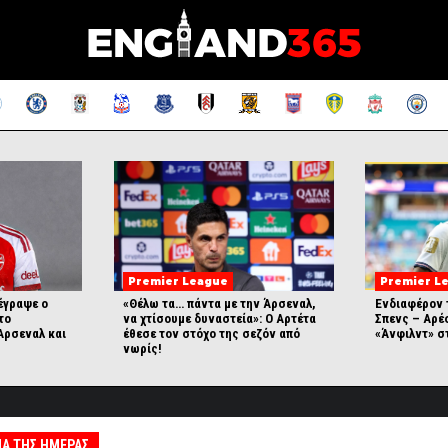
Premier League
Premier L
έγραψε ο
«Θέλω τα… πάντα με την Άρσεναλ,
Ενδιαφέρον 
το
να χτίσουμε δυναστεία»: Ο Αρτέτα
Σπενς – Αρέσ
Άρσεναλ και
έθεσε τον στόχο της σεζόν από
«Άνφιλντ» σ
!
νωρίς!
Α ΤΗΣ ΗΜΈΡΑΣ