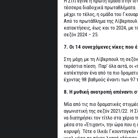
Η Σίτι έγινε η πρώτη ομάδα στην ι
τέσσερα διαδοχικά πρωταθλήματα. 
μέχρι το τέλος, η ομάδα του Γκουα
Από το πρωτάθλημα της Λίβερπουλ 
κατακτήσεις, έως και το 2024, με 
σεζόν 2024 – 25.
7. Οι 14 συνεχόμενες νίκες που έ
Στη μάχη με τη Λίβερπουλ τη σεζόν
τεράστια πίεση. Παρ’ όλα αυτά, οι 
κατέκτησαν ένα από τα πιο δραματι
έχοντας 98 βαθμούς έναντι των 97 
8. Η μυθική ανατροπή απέναντι στ
Μία από τις πιο δραματικές στιγμέ
αγωνιστική της σεζόν 2021/22. Η Σί
να διατηρήσει τον τίτλο στα χέρια 
μέσα στο «Έτιχαντ», την ώρα που η
κορυφή. Τότε ο Ιλκάι Γκουντογκάν 
γκολ μέσα σε πέντε λεπτά οδήγησε τ