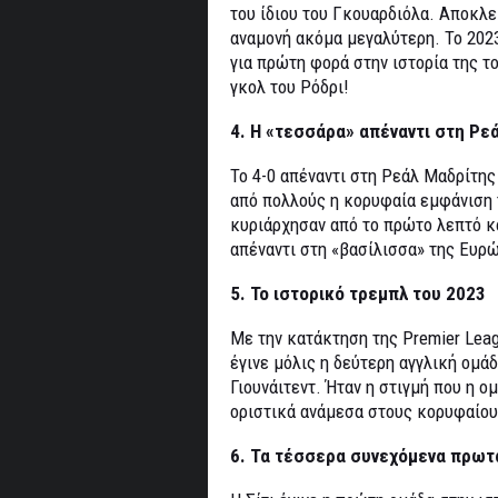
του ίδιου του Γκουαρδιόλα. Αποκλ
αναμονή ακόμα μεγαλύτερη. Το 202
για πρώτη φορά στην ιστορία της το
γκολ του Ρόδρι!
4. Η «τεσσάρα» απέναντι στη Ρε
Το 4-0 απέναντι στη Ρεάλ Μαδρίτης
από πολλούς η κορυφαία εμφάνιση τ
κυριάρχησαν από το πρώτο λεπτό 
απέναντι στη «βασίλισσα» της Ευρ
5. Το ιστορικό τρεμπλ του 2023
Με την κατάκτηση της Premier Leagu
έγινε μόλις η δεύτερη αγγλική ομά
Γιουνάιτεντ. Ήταν η στιγμή που η 
οριστικά ανάμεσα στους κορυφαίο
6. Τα τέσσερα συνεχόμενα πρω