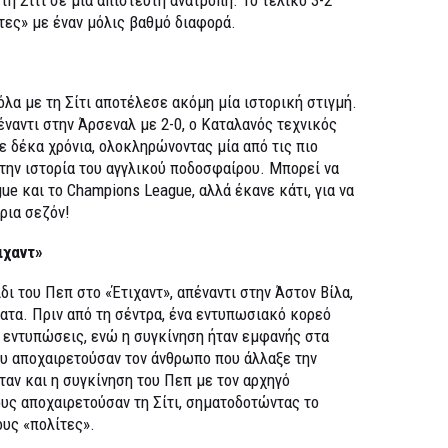
τες» με έναν μόλις βαθμό διαφορά.
όλα με τη Σίτι αποτέλεσε ακόμη μία ιστορική στιγμή.
ναντι στην Άρσεναλ με 2-0, ο Καταλανός τεχνικός
ε δέκα χρόνια, ολοκληρώνοντας μία από τις πιο
την ιστορία του αγγλικού ποδοσφαίρου. Μπορεί να
ue και το Champions League, αλλά έκανε κάτι, για να
ρια σεζόν!
ιχαντ»
ίδι του Πεπ στο «Έτιχαντ», απέναντι στην Άστον Βίλα,
ατα. Πριν από τη σέντρα, ένα εντυπωσιακό κορεό
ς εντυπώσεις, ενώ η συγκίνηση ήταν εμφανής στα
υ αποχαιρετούσαν τον άνθρωπο που άλλαξε την
ταν και η συγκίνηση του Πεπ με τον αρχηγό
υς αποχαιρετούσαν τη Σίτι, σηματοδοτώντας το
ους «πολίτες».