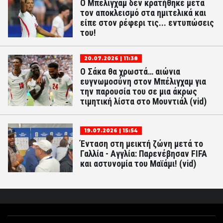
Ο Μπέλιγχαμ δεν κρατήθηκε μετά
τον αποκλεισμό στα ημιτελικά και
είπε στον ρέφερι τις... εντυπώσεις
του!
20.07.2026 | 11:38
Ο Σάκα θα χρωστά… αιώνια
ευγνωμοσύνη στον Μπέλιγχαμ για
την παρουσία του σε μια άκρως
τιμητική λίστα στο Μουντιάλ (vid)
19.07.2026 | 15:54
Ένταση στη μεικτή ζώνη μετά το
Γαλλία - Αγγλία: Παρενέβησαν FIFA
και αστυνομία του Μαϊάμι! (vid)