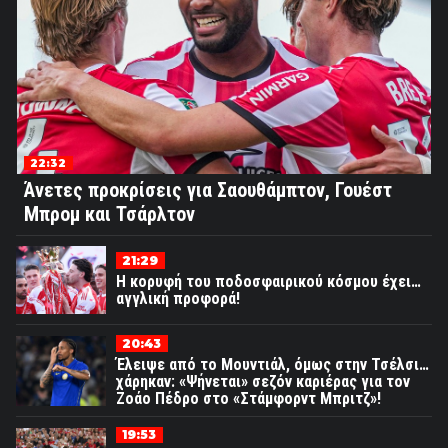
22:32
Άνετες προκρίσεις για Σαουθάμπτον, Γουέστ
Μπρομ και Τσάρλτον
21:29
Η κορυφή του ποδοσφαιρικού κόσμου έχει…
αγγλική προφορά!
20:43
Έλειψε από το Μουντιάλ, όμως στην Τσέλσι…
χάρηκαν: «Ψήνεται» σεζόν καριέρας για τον
Ζοάο Πέδρο στο «Στάμφορντ Μπριτζ»!
19:53