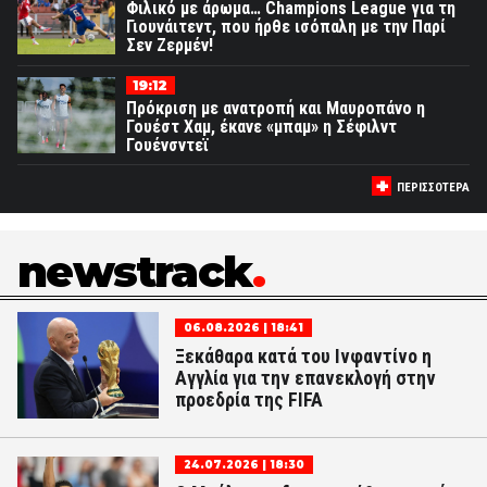
Φιλικό με άρωμα… Champions League για τη
Γιουνάιτεντ, που ήρθε ισόπαλη με την Παρί
Σεν Ζερμέν!
19:12
Πρόκριση με ανατροπή και Μαυροπάνο η
Γουέστ Χαμ, έκανε «μπαμ» η Σέφιλντ
Γουένσντεϊ
ΠΕΡΙΣΣΟΤΕΡΑ
newstrack
06.08.2026 | 18:41
Ξεκάθαρα κατά του Ινφαντίνο η
Αγγλία για την επανεκλογή στην
προεδρία της FIFA
24.07.2026 | 18:30