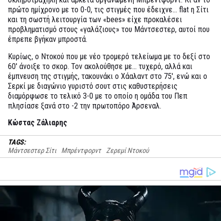
πρώτο ημίχρονο με το 0-0, τις στιγμές που έδειχνε... flat η Σίτι
και τη σωστή λειτουργία των «bees» είχε προκαλέσει
προβληματισμό στους «γαλάζιους» του Μάντσεστερ, αυτοί που
έπρεπε βγήκαν μπροστά.
Κυρίως, ο Ντοκού που με νέο τρομερό τελείωμα με το δεξί στο
60' άνοιξε το σκορ. Τον ακολούθησε με... τυχερό, αλλά και
έμπνευση της στιγμής, τακουνάκι ο Χάαλαντ στο 75', ενώ και ο
Σερκί με διαγώνιο γυριστό σουτ στις καθυστερήσεις
διαμόρφωσε το τελικό 3-0 με το οποίο η ομάδα του Πεπ
πλησίασε ξανά στο -2 την πρωτοπόρο Άρσεναλ.
Κώστας Ζάλιαρης
TAGS:
Μάντσεστερ Σίτι
Μπρέντφορντ
Ζερεμί Ντοκού