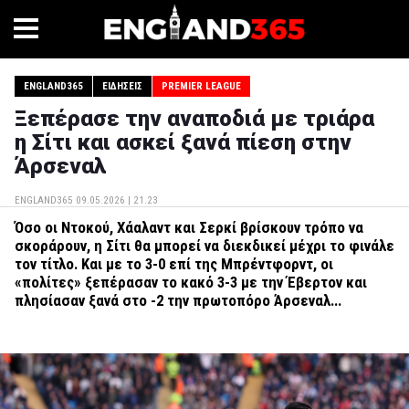
ENGLAND365
ΕΙΔΉΣΕΙΣ
PREMIER LEAGUE
Ξεπέρασε την αναποδιά με τριάρα
η Σίτι και ασκεί ξανά πίεση στην
Άρσεναλ
ENGLAND365
09.05.2026 | 21.23
Όσο οι Ντοκού, Χάαλαντ και Σερκί βρίσκουν τρόπο να
σκοράρουν, η Σίτι θα μπορεί να διεκδικεί μέχρι το φινάλε
τον τίτλο. Και με το 3-0 επί της Μπρέντφορντ, οι
«πολίτες» ξεπέρασαν το κακό 3-3 με την Έβερτον και
πλησίασαν ξανά στο -2 την πρωτοπόρο Άρσεναλ...