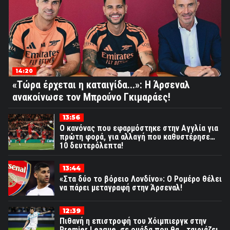
14:20
«Τώρα έρχεται η καταιγίδα...»: Η Άρσεναλ
ανακοίνωσε τον Μπρούνο Γκιμαράες!
13:56
Ο κανόνας που εφαρμόστηκε στην Αγγλία για
πρώτη φορά, για αλλαγή που καθυστέρησε…
10 δευτερόλεπτα!
13:44
«Στα δύο το βόρειο Λονδίνο»: Ο Ρομέρο θέλει
να πάρει μεταγραφή στην Άρσεναλ!
12:39
Πιθανή η επιστροφή του Χόιμπιεργκ στην
Premier League, σε ομάδα που θα… ταιριάζει