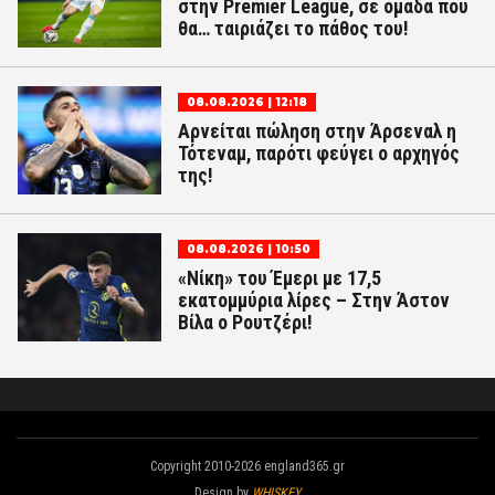
στην Premier League, σε ομάδα που
θα… ταιριάζει το πάθος του!
08.08.2026 | 12:18
Αρνείται πώληση στην Άρσεναλ η
Τότεναμ, παρότι φεύγει ο αρχηγός
της!
08.08.2026 | 10:50
«Νίκη» του Έμερι με 17,5
εκατομμύρια λίρες – Στην Άστον
Βίλα ο Ρουτζέρι!
Copyright 2010-2026 england365.gr
Design by
WHISKEY