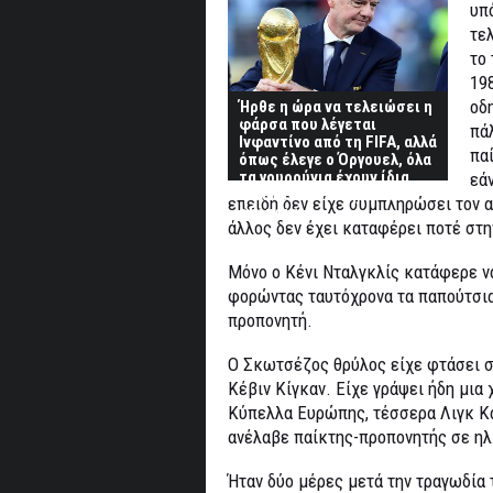
υπό
τε
το
19
οδ
Ήρθε η ώρα να τελειώσει η
φάρσα που λέγεται
πά
Ινφαντίνο από τη FIFA, αλλά
πα
όπως έλεγε ο Όργουελ, όλα
τα γουρούνια έχουν ίδια
εά
φάτσα όταν παίρνουν
επειδή δεν είχε συμπληρώσει τον 
εξουσία!
άλλος δεν έχει καταφέρει ποτέ στη
Μόνο ο Κένι Νταλγκλίς κατάφερε ν
φορώντας ταυτόχρονα τα παπούτσια
προπονητή.
Ο Σκωτσέζος θρύλος είχε φτάσει στ
Κέβιν Κίγκαν. Είχε γράψει ήδη μια
Κύπελλα Ευρώπης, τέσσερα Λιγκ Καπ
ανέλαβε παίκτης-προπονητής σε ηλ
Ήταν δύο μέρες μετά την τραγωδία 