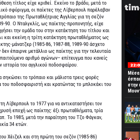
θεση τίτλος είχε κριθεί. Εκείνο το βράδυ, μετά το
tim
λικό σφύριγμα, οι παίκτες της Λίβερπουλ παρέλαβαν
 τρόπαιο της Πρωταθλήτριας Αγγλίας για τη σεζόν
89-90. Ο Νταλγκλίς, ως παίκτης-προπονητής, είχε
ηγήσει την ομάδα του στην κατάκτηση του τίτλου και
λι και εκείνη η τρίτη κατάκτηση πρωταθλήματος ως
ίκτης-μάνατζερ (1985-86, 1987-88, 1989-90 άσχετο
ν δεν έπαιρνε μετάλλιο ως παίκτης για την τελευταία
απαιτούμενο αριθμό αγώνων– επίτευγμα που κανείς
ν ιστορία του αγγλικού ποδοσφαίρου.
22:
Μέσα 
α σηκώσει το τρόπαιο και μάλιστα τρεις φορές
έσπασ
 του ποδοσφαιριστή και κρατώντας το μπλοκάκι του
στην 
Μουντ
η Λίβερπουλ το 1977 για να αντικαταστήσει τον
 χρυσή εποχή ως παίκτης: έξι πρωταθλήματα, τρία
. Το 1985, μετά την παραίτηση του Τζο Φάγκαν,
ικία 34 ετών.
του Χέιζελ και στη πρώτη του σεζόν (1985-86)