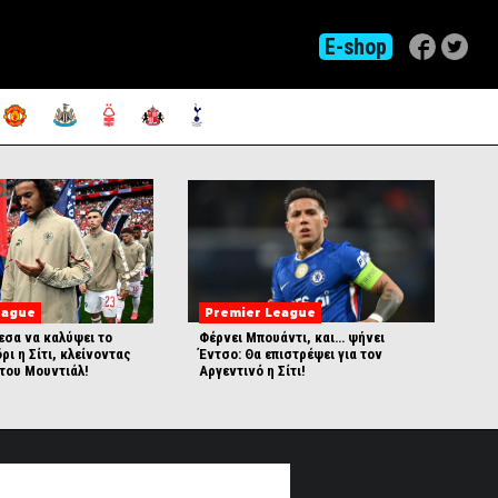
E-shop
eague
Premier League
εσα να καλύψει το
Φέρνει Μπουάντι, και… ψήνει
ρι η Σίτι, κλείνοντας
Έντσο: Θα επιστρέψει για τον
 του Μουντιάλ!
Αργεντινό η Σίτι!