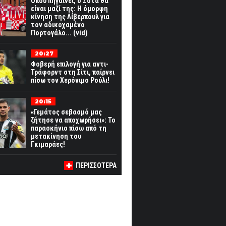
Όπου πηγαίνει, ο Ζότα θα
είναι μαζί της: Η όμορφη
κίνηση της Λίβερπουλ για
τον αδικοχαμένο
Πορτογάλο... (vid)
20:27
Φοβερή επιλογή για αντι-
Τράφορντ στη Σίτι, παίρνει
πίσω τον Χερόνιμο Ρούλι!
20:15
«Γεμάτος σεβασμό μας
ζήτησε να αποχωρήσει»: Το
παρασκήνιο πίσω από τη
μετακίνηση του
Γκιμαράες!
ΠΕΡΙΣΣΟΤΕΡΑ