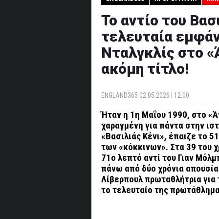
Το αντίο του Βασ
τελευταία εμφάν
Νταλγκλίς στο «
ακόμη τίτλο!
ENGLAND365
02.05.2026 | 12.00
Ήταν η 1η Μαΐου 1990, στο «Ά
χαραγμένη για πάντα στην ιστ
«Βασιλιάς Κένι», έπαιζε το 5
των «κόκκινων». Στα 39 του 
71ο λεπτό αντί του Γιαν Μόλμ
πάνω από δύο χρόνια απουσί
Λίβερπουλ πρωταθλήτρια για τ
το τελευταίο της πρωτάθλημα