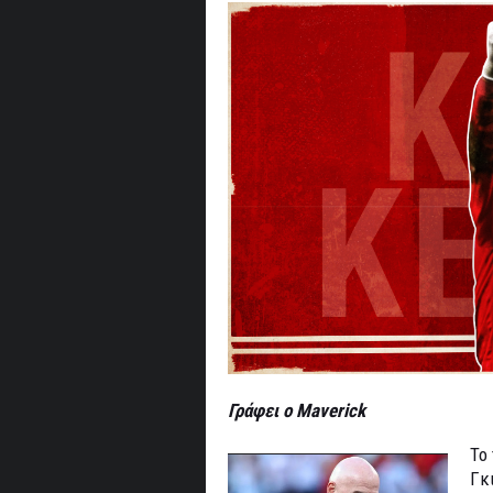
Γράφει ο Maverick
Το
Γκ