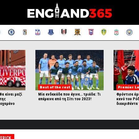
Best of the rest
Premier L
θα είναι μαζί
Μία ενδεκάδα που έγινε… τριάδα: Τι
Φρόντισε άμ
 της
απέμεινε από τη Σίτι του 2023!
κενό του Ρόδ
κοχαμένο
διακριθέντα
ERICK