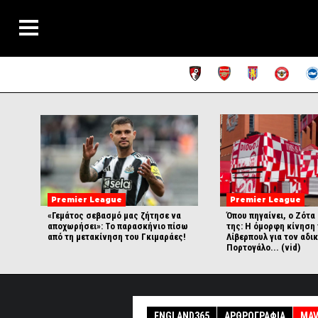
Premier League
Premier League
«Γεμάτος σεβασμό μας ζήτησε να
Όπου πηγαίνει, ο Ζότα 
αποχωρήσει»: Το παρασκήνιο πίσω
της: Η όμορφη κίνηση
από τη μετακίνηση του Γκιμαράες!
Λίβερπουλ για τον αδι
Πορτογάλο... (vid)
ENGLAND365
ΑΡΘΡΟΓΡΑΦΊΑ
MAV