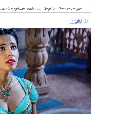
ευταία εμφάνιση
επέτειος
Άνφιλντ
Premier League