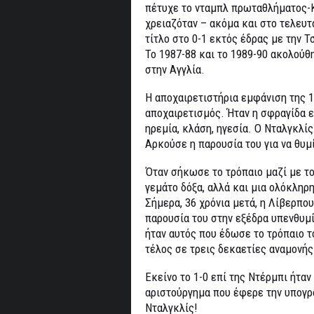
πέτυχε το νταμπλ πρωταθλήματος-Κ
χρειαζόταν – ακόμα και στο τελευτ
τίτλο στο 0-1 εκτός έδρας με την Τ
Το 1987-88 και το 1989-90 ακολούθη
στην Αγγλία.
Η αποχαιρετιστήρια εμφάνιση της 
αποχαιρετισμός. Ήταν η σφραγίδα 
ηρεμία, κλάση, ηγεσία. Ο Νταλγκλί
Αρκούσε η παρουσία του για να θυμ
Όταν σήκωσε το τρόπαιο μαζί με το
γεμάτο δόξα, αλλά και μια ολόκληρ
Σήμερα, 36 χρόνια μετά, η Λίβερπο
παρουσία του στην εξέδρα υπενθυμί
ήταν αυτός που έδωσε το τρόπαιο τ
τέλος σε τρεις δεκαετίες αναμονής
Εκείνο το 1-0 επί της Ντέρμπι ήταν
αριστούργημα που έφερε την υπογρ
Νταλγκλίς!