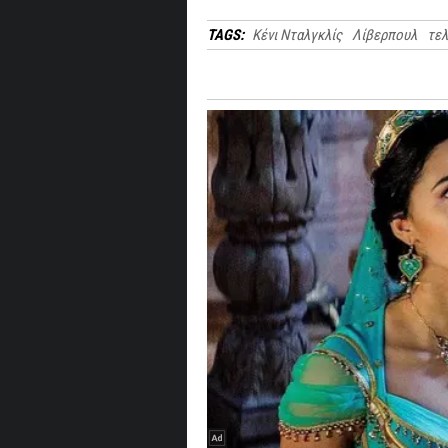
TAGS:
Κένι Νταλγκλίς
Λίβερπουλ
τελ