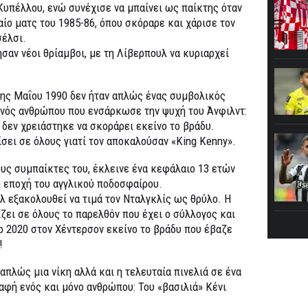
υπέλλου, ενώ συνέχισε να μπαίνει ως παίκτης όταν
αίο ματς του 1985-86, όπου σκόραρε και χάρισε τον
σέλσι.
σαν νέοι θρίαμβοι, με τη Λίβερπουλ να κυριαρχεί
1ης Μαΐου 1990 δεν ήταν απλώς ένας συμβολικός
ενός ανθρώπου που ενσάρκωσε την ψυχή του Άνφιλντ:
ς δεν χρειάστηκε να σκοράρει εκείνο το βράδυ.
ίσει σε όλους γιατί τον αποκαλούσαν «King Kenny».
υς συμπαίκτες του, έκλεινε ένα κεφάλαιο 13 ετών
η εποχή του αγγλικού ποδοσφαίρου.
υλ εξακολουθεί να τιμά τον Νταλγκλίς ως θρύλο. Η
ζει σε όλους το παρελθόν που έχει ο σύλλογος και
ο 2020 στον Χέντερσον εκείνο το βράδυ που έβαζε
!
 απλώς μια νίκη αλλά και η τελευταία πινελιά σε ένα
αφή ενός και μόνο ανθρώπου: Του «βασιλιά» Κένι