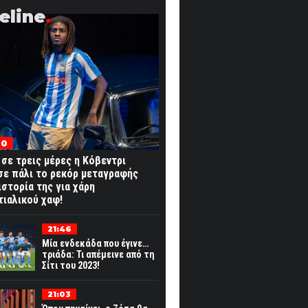
eline
00
σε τρεις μέρες η Κόβεντρι
ε πάλι το ρεκόρ μεταγραφής
ιστορία της για χάρη
ιαλικού χαφ!
21:46
Μία ενδεκάδα που έγινε…
τριάδα: Τι απέμεινε από τη
Σίτι του 2023!
21:03