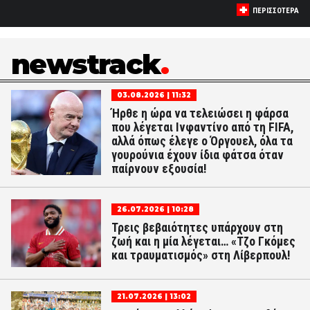
ΠΕΡΙΣΣΟΤΕΡΑ
newstrack
03.08.2026 | 11:32
Ήρθε η ώρα να τελειώσει η φάρσα
που λέγεται Ινφαντίνο από τη FIFA,
αλλά όπως έλεγε ο Όργουελ, όλα τα
γουρούνια έχουν ίδια φάτσα όταν
παίρνουν εξουσία!
26.07.2026 | 10:28
Τρεις βεβαιότητες υπάρχουν στη
ζωή και η μία λέγεται… «Τζο Γκόμες
και τραυματισμός» στη Λίβερπουλ!
21.07.2026 | 13:02