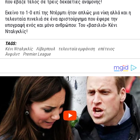
που έβαζε τέλος σε τρεις δεκαετίες αναμονής!
Εκείνο το 1-0 επί της Ντέρμπι ήταν απλώς μια νίκη αλλά και η
τελευταία πινελιά σε ένα αριστούργημα που έφερε την
υπογραφή ενός και μόνο ανθρώπου: Του «βασιλιά» Κένι
Νταλγκλίς!
TAGS:
Κένι Νταλγκλίς
Λίβερπουλ
τελευταία εμφάνιση
επέτειος
Άνφιλντ
Premier League