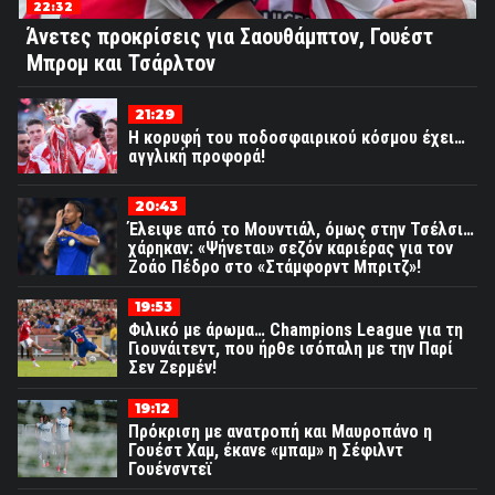
22:32
Άνετες προκρίσεις για Σαουθάμπτον, Γουέστ
Μπρομ και Τσάρλτον
21:29
Η κορυφή του ποδοσφαιρικού κόσμου έχει…
αγγλική προφορά!
20:43
Έλειψε από το Μουντιάλ, όμως στην Τσέλσι…
χάρηκαν: «Ψήνεται» σεζόν καριέρας για τον
Ζοάο Πέδρο στο «Στάμφορντ Μπριτζ»!
19:53
Φιλικό με άρωμα… Champions League για τη
Γιουνάιτεντ, που ήρθε ισόπαλη με την Παρί
Σεν Ζερμέν!
19:12
Πρόκριση με ανατροπή και Μαυροπάνο η
Γουέστ Χαμ, έκανε «μπαμ» η Σέφιλντ
Γουένσντεϊ