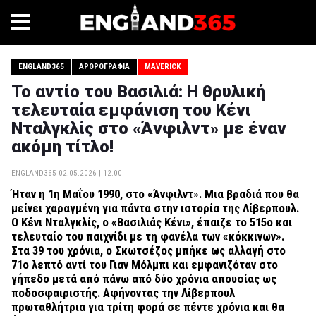
ENGLAND365
ΑΡΘΡΟΓΡΑΦΊΑ
MAVERICK
Το αντίο του Βασιλιά: Η θρυλική
τελευταία εμφάνιση του Κένι
Νταλγκλίς στο «Άνφιλντ» με έναν
ακόμη τίτλο!
ENGLAND365
02.05.2026 | 12.00
Ήταν η 1η Μαΐου 1990, στο «Άνφιλντ». Μια βραδιά που θα
μείνει χαραγμένη για πάντα στην ιστορία της Λίβερπουλ.
Ο Κένι Νταλγκλίς, ο «Βασιλιάς Κένι», έπαιζε το 515ο και
τελευταίο του παιχνίδι με τη φανέλα των «κόκκινων».
Στα 39 του χρόνια, ο Σκωτσέζος μπήκε ως αλλαγή στο
71ο λεπτό αντί του Γιαν Μόλμπι και εμφανιζόταν στο
γήπεδο μετά από πάνω από δύο χρόνια απουσίας ως
ποδοσφαιριστής. Αφήνοντας την Λίβερπουλ
πρωταθλήτρια για τρίτη φορά σε πέντε χρόνια και θα