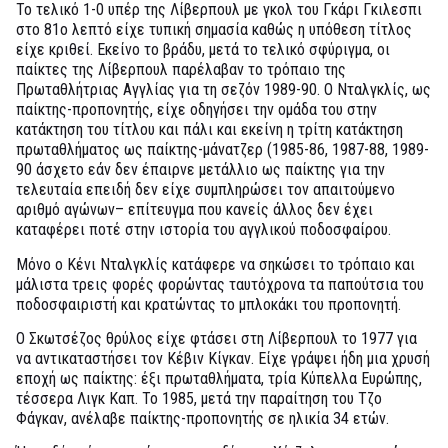
Το τελικό 1-0 υπέρ της Λίβερπουλ με γκολ του Γκάρι Γκιλεσπι
στο 81ο λεπτό είχε τυπική σημασία καθώς η υπόθεση τίτλος
είχε κριθεί. Εκείνο το βράδυ, μετά το τελικό σφύριγμα, οι
παίκτες της Λίβερπουλ παρέλαβαν το τρόπαιο της
Πρωταθλήτριας Αγγλίας για τη σεζόν 1989-90. Ο Νταλγκλίς, ως
παίκτης-προπονητής, είχε οδηγήσει την ομάδα του στην
κατάκτηση του τίτλου και πάλι και εκείνη η τρίτη κατάκτηση
πρωταθλήματος ως παίκτης-μάνατζερ (1985-86, 1987-88, 1989-
90 άσχετο εάν δεν έπαιρνε μετάλλιο ως παίκτης για την
τελευταία επειδή δεν είχε συμπληρώσει τον απαιτούμενο
αριθμό αγώνων– επίτευγμα που κανείς άλλος δεν έχει
καταφέρει ποτέ στην ιστορία του αγγλικού ποδοσφαίρου.
Μόνο ο Κένι Νταλγκλίς κατάφερε να σηκώσει το τρόπαιο και
μάλιστα τρεις φορές φορώντας ταυτόχρονα τα παπούτσια του
ποδοσφαιριστή και κρατώντας το μπλοκάκι του προπονητή.
Ο Σκωτσέζος θρύλος είχε φτάσει στη Λίβερπουλ το 1977 για
να αντικαταστήσει τον Κέβιν Κίγκαν. Είχε γράψει ήδη μια χρυσή
εποχή ως παίκτης: έξι πρωταθλήματα, τρία Κύπελλα Ευρώπης,
τέσσερα Λιγκ Καπ. Το 1985, μετά την παραίτηση του Τζο
Φάγκαν, ανέλαβε παίκτης-προπονητής σε ηλικία 34 ετών.