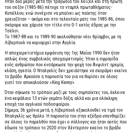
Ήταν δύο μέρες μετά την τραγωδία του Χέιζελ και στη πρώτη
του σεζόν (1985-86) πέτυχε το νταμπλ πρωταθλήματος-
Κυπέλλου, ενώ συνέχισε να μπαίνει ως παίκτης όταν
χρειαζόταν – ακόμα και στο τελευταίο ματς του 1985-86, όπου
σκόραρε και χάρισε τον τίτλο στο 0-1 εκτός έδρας με την
Τσέλσι.
Το 1987-88 και το 1989-90 ακολούθησαν νέοι θρίαμβοι, με τη
Λίβερπουλ να κυριαρχεί στην Αγγλία.
Η αποχαιρετιστήρια εμφάνιση της 1ης Μαΐου 1990 δεν ήταν
απλώς ένας συμβολικός αποχαιρετισμός. Ήταν η σφραγίδα
ενός ανθρώπου που ενσάρκωσε την ψυχή του Άνφιλντ: ηρεμία,
κλάση, ηγεσία. Ο Νταλγκλίς δεν χρειάστηκε να σκοράρει εκείνο
το βράδυ. Αρκούσε η παρουσία του για να θυμίσει σε όλους
γιατί τον αποκαλούσαν «King Kenny».
Όταν σήκωσε το τρόπαιο μαζί με τους συμπαίκτες του, έκλεινε
ένα κεφάλαιο 13 ετών γεμάτο δόξα, αλλά και μια ολόκληρη
εποχή του αγγλικού ποδοσφαίρου.
Σήμερα, 36 χρόνια μετά, η Λίβερπουλ εξακολουθεί να τιμά τον
Νταλγκλίς ως θρύλο. Η παρουσία του στην εξέδρα υπενθυμίζει
σε όλους το παρελθόν που έχει ο σύλλογος και ήταν αυτός που
έδωσε το τρόπαιο το 2020 στον Χέντερσον εκείνο το βράδυ