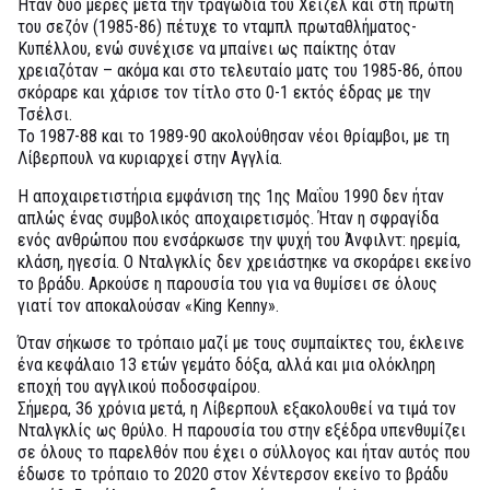
Ήταν δύο μέρες μετά την τραγωδία του Χέιζελ και στη πρώτη
του σεζόν (1985-86) πέτυχε το νταμπλ πρωταθλήματος-
Κυπέλλου, ενώ συνέχισε να μπαίνει ως παίκτης όταν
χρειαζόταν – ακόμα και στο τελευταίο ματς του 1985-86, όπου
σκόραρε και χάρισε τον τίτλο στο 0-1 εκτός έδρας με την
Τσέλσι.
Το 1987-88 και το 1989-90 ακολούθησαν νέοι θρίαμβοι, με τη
Λίβερπουλ να κυριαρχεί στην Αγγλία.
Η αποχαιρετιστήρια εμφάνιση της 1ης Μαΐου 1990 δεν ήταν
απλώς ένας συμβολικός αποχαιρετισμός. Ήταν η σφραγίδα
ενός ανθρώπου που ενσάρκωσε την ψυχή του Άνφιλντ: ηρεμία,
κλάση, ηγεσία. Ο Νταλγκλίς δεν χρειάστηκε να σκοράρει εκείνο
το βράδυ. Αρκούσε η παρουσία του για να θυμίσει σε όλους
γιατί τον αποκαλούσαν «King Kenny».
Όταν σήκωσε το τρόπαιο μαζί με τους συμπαίκτες του, έκλεινε
ένα κεφάλαιο 13 ετών γεμάτο δόξα, αλλά και μια ολόκληρη
εποχή του αγγλικού ποδοσφαίρου.
Σήμερα, 36 χρόνια μετά, η Λίβερπουλ εξακολουθεί να τιμά τον
Νταλγκλίς ως θρύλο. Η παρουσία του στην εξέδρα υπενθυμίζει
σε όλους το παρελθόν που έχει ο σύλλογος και ήταν αυτός που
έδωσε το τρόπαιο το 2020 στον Χέντερσον εκείνο το βράδυ