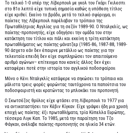
Το τελικό 1-0 υπέρ της Λίβερπουλ με γκολ του Γκάρι Γκιλεσπι
στο 81ο λεπτό είχε τυπική σημασία καθώς η υπόθεση τίτλος
είχε κριθεί. Εκείνο το βράδυ, μετά το τελικό σφύριγμα, οι
παίκτες της Λίβερπουλ παρέλαβαν το τρόπαιο της
Πρωταθλήτριας Αγγλίας για τη σεζόν 1989-90. Ο Νταλγκλίς, ως
παίκτης-προπονητής, είχε οδηγήσει την ομάδα του στην
κατάκτηση του τίτλου και πάλι και εκείνη η τρίτη κατάκτηση
πρωταθλήματος ως παίκτης-μάνατζερ (1985-86, 1987-88, 1989-
90 άσχετο εάν δεν έπαιρνε μετάλλιο ως παίκτης για την
τελευταία επειδή δεν είχε συμπληρώσει τον απαιτούμενο
αριθμό αγώνων– επίτευγμα που κανείς άλλος δεν έχει
καταφέρει ποτέ στην ιστορία του αγγλικού ποδοσφαίρου.
Μόνο ο Κένι Νταλγκλίς κατάφερε να σηκώσει το τρόπαιο και
μάλιστα τρεις φορές φορώντας ταυτόχρονα τα παπούτσια του
ποδοσφαιριστή και κρατώντας το μπλοκάκι του προπονητή.
Ο Σκωτσέζος θρύλος είχε φτάσει στη Λίβερπουλ το 1977 για
να αντικαταστήσει τον Κέβιν Κίγκαν. Είχε γράψει ήδη μια χρυσή
εποχή ως παίκτης: έξι πρωταθλήματα, τρία Κύπελλα Ευρώπης,
τέσσερα Λιγκ Καπ. Το 1985, μετά την παραίτηση του Τζο
Φάγκαν, ανέλαβε παίκτης-προπονητής σε ηλικία 34 ετών.