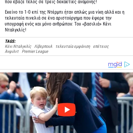
που έβαζε τέλος σε τρεις δεκαετίες αναμονής!
Εκείνο το 1-0 επί της Ντέρμπι ήταν απλώς μια νίκη αλλά και η
τελευταία πινελιά σε ένα αριστούργημα που έφερε την
υπογραφή ενός και μόνο ανθρώπου: Του «βασιλιά» Κένι
Νταλγκλίς!
TAGS:
Κένι Νταλγκλίς
Λίβερπουλ
τελευταία εμφάνιση
επέτειος
Άνφιλντ
Premier League