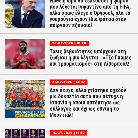
Ήρθε η ώρα να τελειώσει η φάρσα
που λέγεται Ινφαντίνο από τη FIFA,
αλλά όπως έλεγε ο Όργουελ, όλα τα
γουρούνια έχουν ίδια φάτσα όταν
παίρνουν εξουσία!
26.07.2026 | 10:28
Τρεις βεβαιότητες υπάρχουν στη
ζωή και η μία λέγεται… «Τζο Γκόμες
και τραυματισμός» στη Λίβερπουλ!
21.07.2026 | 13:02
Δεν έτυχε, αλλά χτίστηκε σχεδόν
μία δεκαετία αυτό που πέτυχε η
Ισπανία η οποία κατέκτησε ως
σύλλογος και όχι ως εθνική το
Μουντιάλ!
14.07.2026 | 12:10