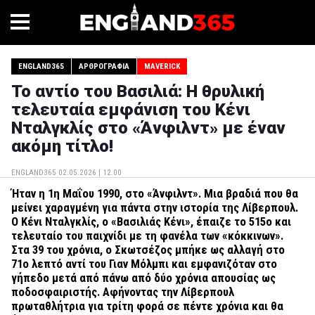
ENGLAND365
ΑΡΘΡΟΓΡΑΦΊΑ
MAVERICK
Το αντίο του Βασιλιά: Η θρυλική
τελευταία εμφάνιση του Κένι
Νταλγκλίς στο «Άνφιλντ» με έναν
ακόμη τίτλο!
ENGLAND365
02.05.2026 | 12.00
Ήταν η 1η Μαΐου 1990, στο «Άνφιλντ». Μια βραδιά που θα
μείνει χαραγμένη για πάντα στην ιστορία της Λίβερπουλ.
Ο Κένι Νταλγκλίς, ο «Βασιλιάς Κένι», έπαιζε το 515ο και
τελευταίο του παιχνίδι με τη φανέλα των «κόκκινων».
Στα 39 του χρόνια, ο Σκωτσέζος μπήκε ως αλλαγή στο
71ο λεπτό αντί του Γιαν Μόλμπι και εμφανιζόταν στο
γήπεδο μετά από πάνω από δύο χρόνια απουσίας ως
ποδοσφαιριστής. Αφήνοντας την Λίβερπουλ
πρωταθλήτρια για τρίτη φορά σε πέντε χρόνια και θα