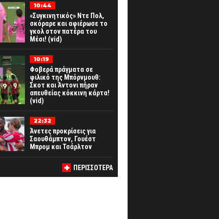
10:44
«Συγκινητικός» Ντε Πολ,
σκόραρε και αφιέρωσε το
γκολ στον πατέρα του
Μέσι! (vid)
10:19
Φοβερά πράγματα σε
φιλικό της Μπόρνμουθ:
Σκοτ και Άντονι πήραν
απευθείας κόκκινη κάρτα!
(vid)
22:32
Άνετες προκρίσεις για
Σαουθάμπτον, Γουέστ
Μπρομ και Τσάρλτον
ΠΕΡΙΣΣΟΤΕΡΑ