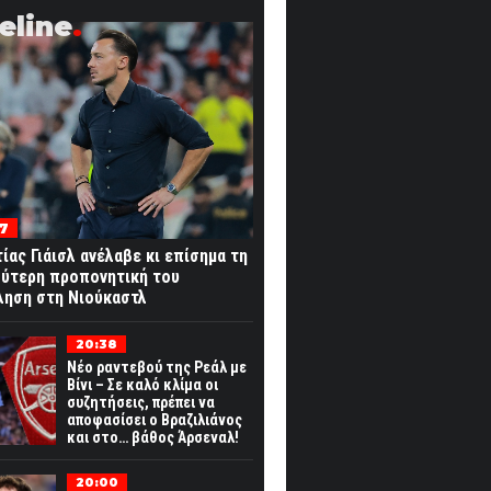
eline
07
ίας Γιάισλ ανέλαβε κι επίσημα τη
λύτερη προπονητική του
ληση στη Νιούκαστλ
20:38
Νέο ραντεβού της Ρεάλ με
Βίνι – Σε καλό κλίμα οι
συζητήσεις, πρέπει να
αποφασίσει ο Βραζιλιάνος
και στο… βάθος Άρσεναλ!
20:00