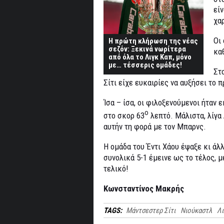
είν
χα
Οι
Η πρώτη κλήρωση της νέας
σεζόν: Ξεκινά νωρίτερα
κα
από όλα το Λιγκ Καπ, μόνο
με… τέσσερις ομάδες!
Στ
Σίτι είχε ευκαιρίες να αυξήσει το 
Ίσα – ίσα, οι φιλοξενούμενοι ήταν
ο
στο σκορ 63
λεπτό. Μάλιστα, λίγα 
αυτήν τη φορά με τον Μπαρνς.
Η ομάδα του Έντι Χάου έψαξε κι άλλ
συνολικά 5-1 έμεινε ως το τέλος, 
τελικό!
Κωνσταντίνος Μακρής
TAGS:
Μάντσεστερ Σίτι
Νιούκαστλ
Λι