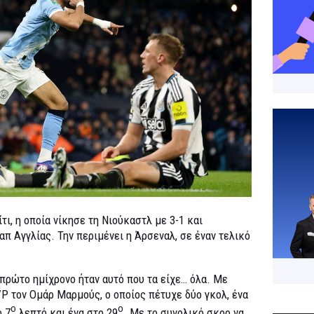
ι, η οποία νίκησε τη Νιούκαστλ με 3-1 και
απ Αγγλίας. Την περιμένει η Άρσεναλ, σε έναν τελικό
 πρώτο ημίχρονο ήταν αυτό που τα είχε… όλα. Με
P τον Ομάρ Μαρμούς, ο οποίος πέτυχε δύο γκολ, ένα
ο
ο
ο 7
λεπτό και ένα στο 29
. Με το συνολικό σκορ να