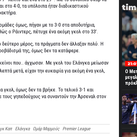
tim
αι στο 4-0, τα υπόλοιπα ήταν διαδικαστικού
ρακτήρα.
 ομάδες όμως, πήγαν με το 3-0 στα αποδυτήρια,
θώς ο Ράιντερς, πέτυχε ένα ακόμη γκολ στο 33’.
ο δεύτερο μέρος, τα πράγματα δεν άλλαξαν πολύ. Η
προβάδισμά της, όμως δεν τα κατάφερε.
 εκείνοι που… άγχωσαν. Με γκολ του Ελάνγκα μείωσαν
21:
λεπτά μετά, είχαν την ευκαιρία για ακόμη ένα γκολ,
Ο Ματ
μεγα
πρόκ
α γκολ, όμως δεν τα βρήκε. Το τελικό 3-1 και
με τους γηπεδούχους να συναντούν την Άρσεναλ στον
γκ Καπ
Ελάνγκα
Ομάρ Μαρμούς
Premier League