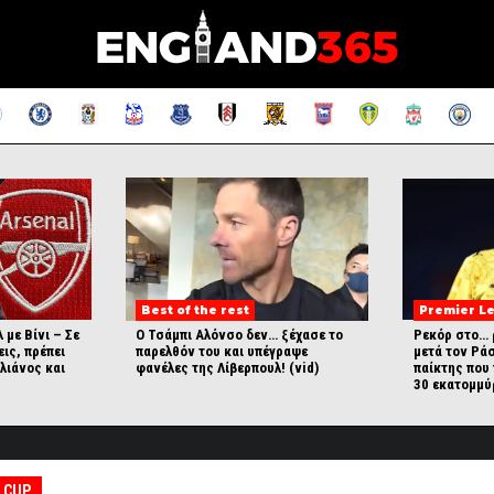
Best of the rest
Premier L
 με Βίνι – Σε
Ο Τσάμπι Αλόνσο δεν… ξέχασε το
Ρεκόρ στο… 
εις, πρέπει
παρελθόν του και υπέγραψε
μετά τον Ράσ
λιάνος και
φανέλες της Λίβερπουλ! (vid)
παίκτης που 
30 εκατομμύ
 CUP