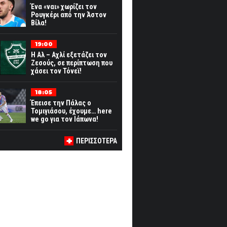
Ένα «ναι» χωρίζει τον
Ρουγκέρι από την Άστον
Βίλα!
19:00
Η Αλ – Αχλί εξετάζει τον
Ζεσούς, σε περίπτωση που
χάσει τον Τόνεϊ!
18:05
Έπεισε την Πάλας ο
Τομιγιάσου, έχουμε… here
we go για τον Ιάπωνα!
ΠΕΡΙΣΣΟΤΕΡΑ