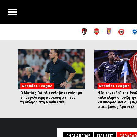
Premier League
Premier League
Ο Ματίας Γιάισλ ανέλαβε κι επίσημα
Νέο ραντεβού της Ρεάλ
τη μεγαλύτερη προπονητική του
καλό κλίμα οι συζητήσ
πρόκληση στη Νιούκαστλ
να αποφασίσει ο Βραζι
στο… βάθος Άρσεναλ!
ENGLAND365
ΕΙΔΉΣΕΙΣ
CARABAO