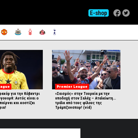
E-shop
eague
Premier League
ρεκόρ για την Κόβεντρι
«Σεισμός» στην Τουρκία με την
γουορθ: Αυτός είναι ο
υποδοχή στον Σαλάχ – Ατελείωτη…
παίρνει και κοστίζει
τρέλα από τους φίλους της
ρια!
Τράμπζονσπορ! (vid)