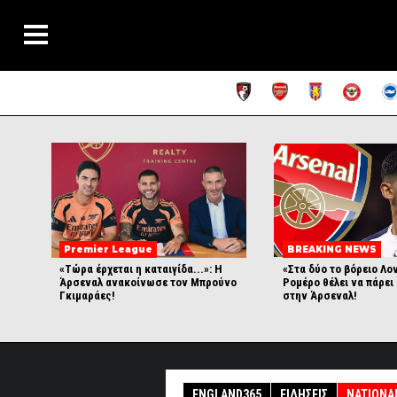
Premier League
BREAKING NEWS
«Τώρα έρχεται η καταιγίδα...»: Η
«Στα δύο το βόρειο Λο
Άρσεναλ ανακοίνωσε τον Μπρούνο
Ρομέρο θέλει να πάρει
Γκιμαράες!
στην Άρσεναλ!
ENGLAND365
ΕΙΔΉΣΕΙΣ
NATIONA