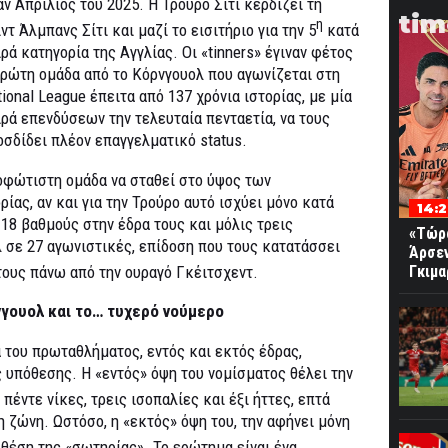
ν Απρίλιος του 2025. Η Τρούρο Σίτι κερδίζει τη
tim
η
ντ Άλμπανς Σίτι και μαζί το εισιτήριο για την 5
κατά
ρά κατηγορία της Αγγλίας. Οι «tinners» έγιναν φέτος
πρώτη ομάδα από το Κόρνγουολ που αγωνίζεται στη
ional League έπειτα από 137 χρόνια ιστορίας, με μία
ιρά επενδύσεων την τελευταία πενταετία, να τους
οσδίδει πλέον επαγγελματικό status.
νεοφώτιστη ομάδα να σταθεί στο ύψος των
ίας, αν και για την Τρούρο αυτό ισχύει μόνο κατά
14:
18 βαθμούς στην έδρα τους και μόλις τρεις
«Τώρα
 σε 27 αγωνιστικές, επίδοση που τους κατατάσσει
Άρσε
τους πάνω από την ουραγό Γκέιτσχεντ.
Γκιμα
γουολ και το… τυχερό νούμερο
 του πρωταθλήματος, εντός και εκτός έδρας,
 υπόθεσης. Η «εντός» όψη του νομίσματος θέλει την
πέντε νίκες, τρεις ισοπαλίες και έξι ήττες, επτά
 ζώνη. Ωστόσο, η «εκτός» όψη του, την αφήνει μόνη
θέση της «σωτηρίας». Το ερώτημα είναι ένα.