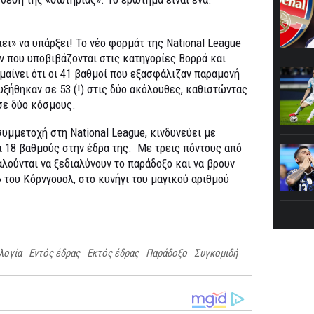
ει» να υπάρξει! Το νέο φορμάτ της National League
ν που υποβιβάζονται στις κατηγορίες Βορρά και
ημαίνει ότι οι 41 βαθμοί που εξασφάλιζαν παραμονή
υξήθηκαν σε 53 (!) στις δύο ακόλουθες, καθιστώντας
σε δύο κόσμους.
συμμετοχή στη National League, κινδυνεύει με
 18 βαθμούς στην έδρα της. Με τρεις πόντους από
καλούνται να ξεδιαλύνουν το παράδοξο και να βρουν
 του Κόρνγουολ, στο κυνήγι του μαγικού αριθμού
λογία
Εντός έδρας
Εκτός έδρας
Παράδοξο
Συγκομιδή