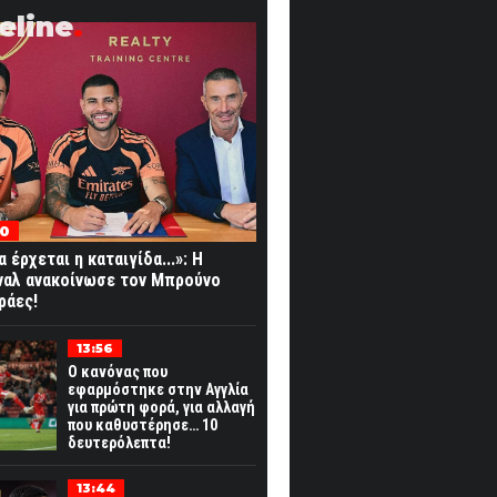
eline
20
 έρχεται η καταιγίδα...»: Η
ναλ ανακοίνωσε τον Μπρούνο
ράες!
13:56
Ο κανόνας που
εφαρμόστηκε στην Αγγλία
για πρώτη φορά, για αλλαγή
που καθυστέρησε… 10
δευτερόλεπτα!
13:44