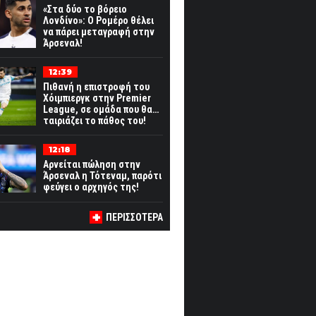
«Στα δύο το βόρειο
Λονδίνο»: Ο Ρομέρο θέλει
να πάρει μεταγραφή στην
Άρσεναλ!
12:39
Πιθανή η επιστροφή του
Χόιμπιεργκ στην Premier
League, σε ομάδα που θα…
ταιριάζει το πάθος του!
12:18
Αρνείται πώληση στην
Άρσεναλ η Τότεναμ, παρότι
φεύγει ο αρχηγός της!
ΠΕΡΙΣΣΟΤΕΡΑ