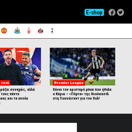
E-shop
 rest
Premier League
οράζει συνεχώς, αλλά
Χάνει τον αριστερό μπακ που ήθελε
ε τους πέντε
ο Κάρικ – «Πόρτα» της Νιούκαστλ
κες και τα εννέα
στη Γιουνάιτεντ για τον Χολ!
;