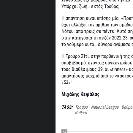
Υπάρχει ζωή… εκτός Τρούρο;
Η απάντηση είναι επίσης μία. «Πρέπ
έχει αλλάξει τον αριθμό των ομάδω
Νότου, από τρεις σε πέντε. Αυτό σ
στην κατηγορία τη σεζόν 2022-23, α
το νούμερο αυτό… σύνορο ανάμεσα 
Η Τρούρο Σίτι, στην παρθενική της 
υποβιβασμό, έχοντας συγκεντρώσει
τους διαθέσιμους 39, οι «tinners» 
απαντήσεις μακριά από το «κάστρο»
«53»!
Μιχάλης Κεφάλας
TAGS:
Τρούρο
National League
Βαθμο
Βαθμοί