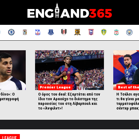
Premier League
Best of the
νδίνο»: Ο
Ο όρος του deal: Εξαρτάται από τον
Η Τσέλσι αγ
 μεταγραφή
ίδιο τον Αραούχο το διάστημα της
τι θα γίνει μ
παρουσίας του στη Λίβερπουλ και
τερματοφύλα
το «Άνφιλντ»!
σέντερ μπακ
L LEAGUE