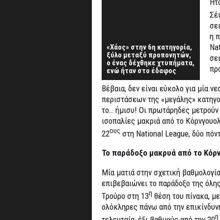
Ήτα
Σέι
σει
η 
Nat
«Χάος» στην 6η κατηγορία,
ξύλο μεταξύ προπονητών,
σε
ο ένας δέχθηκε χτυπήματα,
πρ
ενώ ήταν στο έδαφος
Βέβαια, δεν είναι εύκολο για μία 
περιστάσεων της «μεγάλης» κατηγορ
το… ήμισυ! Οι πρωτάρηδες μετρούν 
ισοπαλίες μακριά από το Κόρνγουολ
ους
22
στη National League, δύο πόν
Το παράδοξο μακρυά από το Κόρν
Μία ματιά στην σχετική βαθμολογία
επιβεβαιώνει το παράδοξο της όλης
η
Τρούρο στη 13
θέση του πίνακα, με 
ολόκληρες πάνω από την επικίνδυνη
η
τελευταία, έξι βαθμούς από την 20