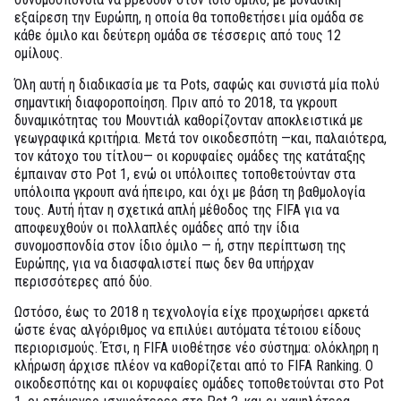
εξαίρεση την Ευρώπη, η οποία θα τοποθετήσει μία ομάδα σε
κάθε όμιλο και δεύτερη ομάδα σε τέσσερις από τους 12
ομίλους.
Όλη αυτή η διαδικασία με τα Pots, σαφώς και συνιστά μία πολύ
σημαντική διαφοροποίηση. Πριν από το 2018, τα γκρουπ
δυναμικότητας του Μουντιάλ καθορίζονταν αποκλειστικά με
γεωγραφικά κριτήρια. Μετά τον οικοδεσπότη —και, παλαιότερα,
τον κάτοχο του τίτλου— οι κορυφαίες ομάδες της κατάταξης
έμπαιναν στο Pot 1, ενώ οι υπόλοιπες τοποθετούνταν στα
υπόλοιπα γκρουπ ανά ήπειρο, και όχι με βάση τη βαθμολογία
τους. Αυτή ήταν η σχετικά απλή μέθοδος της FIFA για να
αποφευχθούν οι πολλαπλές ομάδες από την ίδια
συνομοσπονδία στον ίδιο όμιλο — ή, στην περίπτωση της
Ευρώπης, για να διασφαλιστεί πως δεν θα υπήρχαν
περισσότερες από δύο.
Ωστόσο, έως το 2018 η τεχνολογία είχε προχωρήσει αρκετά
ώστε ένας αλγόριθμος να επιλύει αυτόματα τέτοιου είδους
περιορισμούς. Έτσι, η FIFA υιοθέτησε νέο σύστημα: ολόκληρη η
κλήρωση άρχισε πλέον να καθορίζεται από το FIFA Ranking. Ο
οικοδεσπότης και οι κορυφαίες ομάδες τοποθετούνται στο Pot