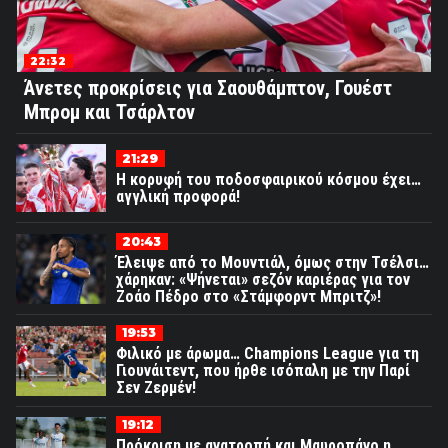
22:32
Άνετες προκρίσεις για Σαουθάμπτον, Γουέστ
Μπρομ και Τσάρλτον
21:29
Η κορυφή του ποδοσφαιρικού κόσμου έχει…
αγγλική προφορά!
20:43
Έλειψε από το Μουντιάλ, όμως στην Τσέλσι…
χάρηκαν: «Ψήνεται» σεζόν καριέρας για τον
Ζοάο Πέδρο στο «Στάμφορντ Μπριτζ»!
19:53
Φιλικό με άρωμα… Champions League για τη
Γιουνάιτεντ, που ήρθε ισόπαλη με την Παρί
Σεν Ζερμέν!
19:12
Πρόκριση με ανατροπή και Μαυροπάνο η