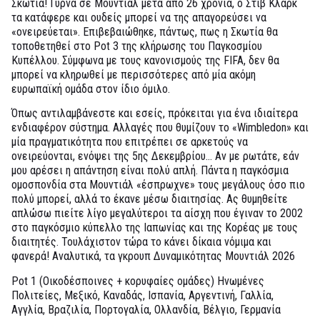
Σκωτία! Γυρνά σε Μουντιάλ μετά από 26 χρόνια, ο Στιβ Κλαρκ
τα κατάφερε και ουδείς μπορεί να της απαγορεύσει να
«ονειρεύεται». Επιβεβαιώθηκε, πάντως, πως η Σκωτία θα
τοποθετηθεί στο Pot 3 της κλήρωσης του Παγκοσμίου
Κυπέλλου. Σύμφωνα με τους κανονισμούς της FIFA, δεν θα
μπορεί να κληρωθεί με περισσότερες από μία ακόμη
ευρωπαϊκή ομάδα στον ίδιο όμιλο.
Όπως αντιλαμβάνεστε και εσείς, πρόκειται για ένα ιδιαίτερα
ενδιαφέρον σύστημα. Αλλαγές που θυμίζουν το «Wimbledon» και
μία πραγματικότητα που επιτρέπει σε αρκετούς να
ονειρεύονται, ενόψει της 5ης Δεκεμβρίου… Αν με ρωτάτε, εάν
μου αρέσει η απάντηση είναι πολύ απλή. Πάντα η παγκόσμια
ομοσπονδία στα Μουντιάλ «έσπρωχνε» τους μεγάλους όσο πιο
πολύ μπορεί, αλλά το έκανε μέσω διαιτησίας. Ας θυμηθείτε
απλώσω πιείτε λίγο μεγαλύτεροι τα αίσχη που έγιναν το 2002
στο παγκόσμιο κύπελλο της Ιαπωνίας και της Κορέας με τους
διαιτητές. Τουλάχιστον τώρα το κάνει δίκαια νόμιμα και
φανερά! Αναλυτικά, τα γκρουπ Δυναμικότητας Μουντιάλ 2026
Pot 1 (Οικοδέσποινες + κορυφαίες ομάδες) Ηνωμένες
Πολιτείες, Μεξικό, Καναδάς, Ισπανία, Αργεντινή, Γαλλία,
Αγγλία, Βραζιλία, Πορτογαλία, Ολλανδία, Βέλγιο, Γερμανία