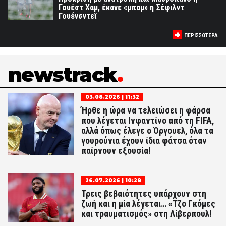
Γουέστ Χαμ, έκανε «μπαμ» η Σέφιλντ
Γουένσντεϊ
ΠΕΡΙΣΣΟΤΕΡΑ
newstrack
03.08.2026 | 11:32
Ήρθε η ώρα να τελειώσει η φάρσα
που λέγεται Ινφαντίνο από τη FIFA,
αλλά όπως έλεγε ο Όργουελ, όλα τα
γουρούνια έχουν ίδια φάτσα όταν
παίρνουν εξουσία!
26.07.2026 | 10:28
Τρεις βεβαιότητες υπάρχουν στη
ζωή και η μία λέγεται… «Τζο Γκόμες
και τραυματισμός» στη Λίβερπουλ!