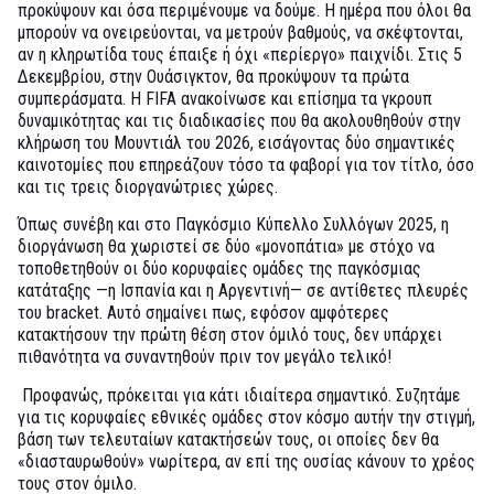
προκύψουν και όσα περιμένουμε να δούμε. Η ημέρα που όλοι θα
μπορούν να ονειρεύονται, να μετρούν βαθμούς, να σκέφτονται,
αν η κληρωτίδα τους έπαιξε ή όχι «περίεργο» παιχνίδι. Στις 5
Δεκεμβρίου, στην Ουάσιγκτον, θα προκύψουν τα πρώτα
συμπεράσματα. Η FIFA ανακοίνωσε και επίσημα τα γκρουπ
δυναμικότητας και τις διαδικασίες που θα ακολουθηθούν στην
κλήρωση του Μουντιάλ του 2026, εισάγοντας δύο σημαντικές
καινοτομίες που επηρεάζουν τόσο τα φαβορί για τον τίτλο, όσο
και τις τρεις διοργανώτριες χώρες.
Όπως συνέβη και στο Παγκόσμιο Κύπελλο Συλλόγων 2025, η
διοργάνωση θα χωριστεί σε δύο «μονοπάτια» με στόχο να
τοποθετηθούν οι δύο κορυφαίες ομάδες της παγκόσμιας
κατάταξης —η Ισπανία και η Αργεντινή— σε αντίθετες πλευρές
του bracket. Αυτό σημαίνει πως, εφόσον αμφότερες
κατακτήσουν την πρώτη θέση στον όμιλό τους, δεν υπάρχει
πιθανότητα να συναντηθούν πριν τον μεγάλο τελικό!
Προφανώς, πρόκειται για κάτι ιδιαίτερα σημαντικό. Συζητάμε
για τις κορυφαίες εθνικές ομάδες στον κόσμο αυτήν την στιγμή,
βάση των τελευταίων κατακτήσεών τους, οι οποίες δεν θα
«διασταυρωθούν» νωρίτερα, αν επί της ουσίας κάνουν το χρέος
τους στον όμιλο.