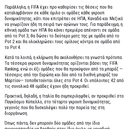
Παράλληλα, η FIFA έχει προ-καθορίσει τις θέσεις που θα
καταλαμβάνουν σε κάθε όμιλο οι ομάδες κάθε γκρουπ
δυναμικότητας, κάτι που επιτρέπει σε ΗΠΑ, Καναδά και Μεξικό
να γνωρίζουν ήδη τη σειρά των αγώνων τους. Για παράδειγμα, η
εθνική ομάδα των ΗΠΑ θα κάνει πρεμιέρα απέναντι σε ομάδα
από το Pot 3, θα δώσει το δεύτερο ματς της με ομάδα από το
Pot 2 και θα ολοκληρώσει τους ομίλους κόντρα σε ομάδα από
το Pot 4.
Κατά τα λοιπά, η κλήρωση θα ακολουθήσει τα γνωστά πρότυπα.
Τα τέσσερα γκρουπ δυναμικότητας ορίζονται βάσει της FIFA
Ranking, ενώ οι έξι ομάδες που θα προκύψουν από τα μπαράζ —
τέσσερις από την Ευρώπη και δύο από τα διεθνή μπαράζ του
Μαρτίου— τοποθετούνται όλες στο Pot 4. Οι υπόλοιπες 42 από
τις συνολικά 48 ομάδες έχουν ήδη προκριθεί.
Πρακτικά, δηλαδή, η Ιταλία θα συμπεριληφθεί, αν προκριθεί στο
Παγκόσμιο Κύπελλο, στο τέταρτο γκρουπ δυναμικότητας,
γεγονός που θα δυσκολέψει πολύ την πορεία της στη
διοργάνωση.
Όπως πάντα, δεν μπορούν δύο ομάδες από την ίδια
συνομοσπονδία να βρεθούν στον ίδιο όμιλο, με μοναδική