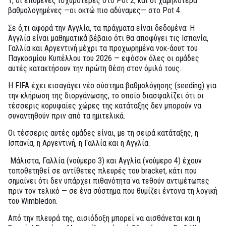
1, οι επόμενες ισχυρότερες στο Pot 2, και οι χαμηλότερα
βαθμολογημένες —οι οκτώ πιο αδύναμες— στο Pot 4.
Σε ό,τι αφορά την Αγγλία, τα πράγματα είναι δεδομένα: Η
Αγγλία είναι μαθηματικά βέβαιο ότι θα αποφύγει τις Ισπανία,
Γαλλία και Αργεντινή μέχρι τα προχωρημένα νοκ-άουτ του
Παγκοσμίου Κυπέλλου του 2026 — εφόσον όλες οι ομάδες
αυτές κατακτήσουν την πρώτη θέση στον όμιλό τους.
Η FIFA έχει εισαγάγει νέο σύστημα βαθμολόγησης (seeding) για
την κλήρωση της διοργάνωσης, το οποίο διασφαλίζει ότι οι
τέσσερις κορυφαίες χώρες της κατάταξης δεν μπορούν να
συναντηθούν πριν από τα ημιτελικά.
Οι τέσσερις αυτές ομάδες είναι, με τη σειρά κατάταξης, η
Ισπανία, η Αργεντινή, η Γαλλία και η Αγγλία.
Μάλιστα, Γαλλία (νούμερο 3) και Αγγλία (νούμερο 4) έχουν
τοποθετηθεί σε αντίθετες πλευρές του bracket, κάτι που
σημαίνει ότι δεν υπάρχει πιθανότητα να τεθούν αντιμέτωπες
πριν τον τελικό — σε ένα σύστημα που θυμίζει έντονα τη λογική
του Wimbledon.
Από την πλευρά της, αισιόδοξη μπορεί να αισθάνεται και η