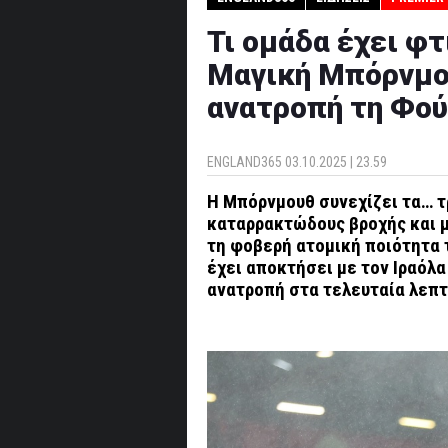
Τι ομάδα έχει φτ
Μαγική Μπόρνμο
ανατροπή τη Φού
ENGLAND365
03.10.2025 | 23.59
Η Μπόρνμουθ συνεχίζει τα… τ
καταρρακτώδους βροχής και μ
τη φοβερή ατομική ποιότητα τ
έχει αποκτήσει με τον Ιραόλα
ανατροπή στα τελευταία λεπτ