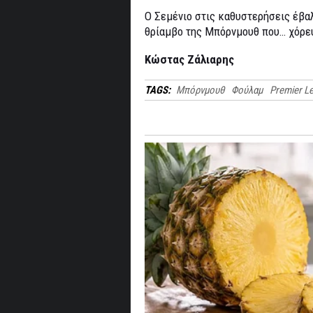
Ο Σεμένιο στις καθυστερήσεις έβαλ
θρίαμβο της Μπόρνμουθ που… χόρε
Κώστας Ζάλιαρης
TAGS:
Μπόρνμουθ
Φούλαμ
Premier L