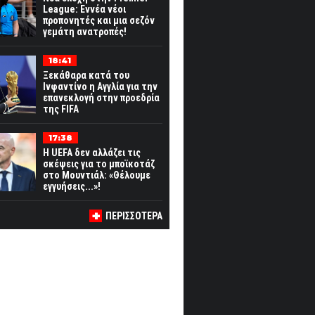
League: Εννέα νέοι
προπονητές και μια σεζόν
γεμάτη ανατροπές!
18:41
Ξεκάθαρα κατά του
Ινφαντίνο η Αγγλία για την
επανεκλογή στην προεδρία
της FIFA
17:38
Η UEFA δεν αλλάζει τις
σκέψεις για το μποϊκοτάζ
στο Μουντιάλ: «Θέλουμε
εγγυήσεις...»!
ΠΕΡΙΣΣΟΤΕΡΑ