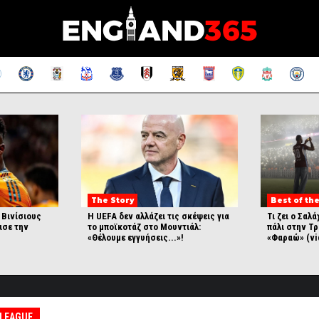
The Story
Best of the
 Βινίσιους
Η UEFA δεν αλλάζει τις σκέψεις για
Τι ζει ο Σαλ
εισε την
το μποϊκοτάζ στο Μουντιάλ:
πάλι στην Τρ
«Θέλουμε εγγυήσεις...»!
«Φαραώ» (vi
 LEAGUE