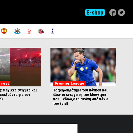
E-shop
 rest
Premier League
άχ: Μαγικές στιγμές και
Το χειροκρότημα του πάγκου και
απεζούντα για τον
όλες οι ενέργειες του Μούντρικ
d)
που… έδιωξε τη σκόνη από πάνω
του (vid)