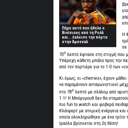
βρε
γι
χα
επ
Πήρε αυτό που ήθελε ο
Βινίσιους από τη Ρεάλ
Η 
και... έκλεισε την πόρτα
ημί
στην Άρσεναλ
σε
ο
70
λεπτό έφτασε στη στιγμή που μ
Υπέροχη κάθετη μπάλα προς την περ
από τον πορτιέρε για το 1-0 των «co
Κι όμως, οι «cherries», έχουν μάθε
να παραμένουν ανταγωνιστικοί μέχρι
ο
στο 78
λεπτό με σλάλομ από αριστε
1-1! Η Μπόρνμουθ δεν θα σταματούσε
πιο fun to watch και φοβερά πειθα
Κλάιφερτ με ατομική ενέργεια και 
οποία ολοκληρώθηκε με ένα τρίτο τ
Ιραόλα βρίσκεται στη 2η θέση!