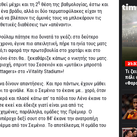
η
θεί μέχρι και τη 2
θέση της βαθμολογίας, έστω και
tim
α ένα βράδυ, αλλά οι δύο τερματοφύλακες είχαν τη
ρά να βλέπουν τις άμυνές τους να μπλοκάρουν τις
ιθετικές διαθέσεις των «απέναντι».
Φούλαμ πάτησε πιο δυνατά το γκάζι στο δεύτερο
χρονο, έγινε πιο απειλητική, πήρε τα ηνία τους ματς
 ό,τι αφορά την πρωτοβουλία στο χορτάρι και στο
όνο έτσι θα… ξεκαθάριζε κάπως ο νικητής του ματς.
21:3
ιοχή, σπριντ του Σεσενιόν και «μυτάκι» μπροστά
ttagers» στο «Vitality Stadium»!
Τι ζε
πάλι 
«Φαρα
ι να δίνουν απαντήσεις. Και προ πάντων, έχουν μάθει
 το φινάλε. Και ο Σεμένιο το έκανε με… χορό, όταν
ρά και πλασέ κάτω απ’ τα πόδια του Λένο έκανε το
 εκεί και έδειξε γιατί είναι μια από τις
ρχημένες, παράλληλα, ομάδες της Πρέμιερ. Ο
υπέροχο δεξί σουτ στο 84’ έκανε την ανατροπή,η
έρμα από τον Σεμένιο. Το αποτέλεσμα; Η ομάδα του