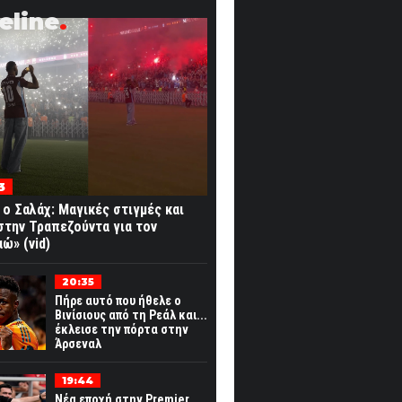
eline
3
ι ο Σαλάχ: Μαγικές στιγμές και
στην Τραπεζούντα για τον
ώ» (vid)
20:35
Πήρε αυτό που ήθελε ο
Βινίσιους από τη Ρεάλ και...
έκλεισε την πόρτα στην
Άρσεναλ
19:44
Νέα εποχή στην Premier