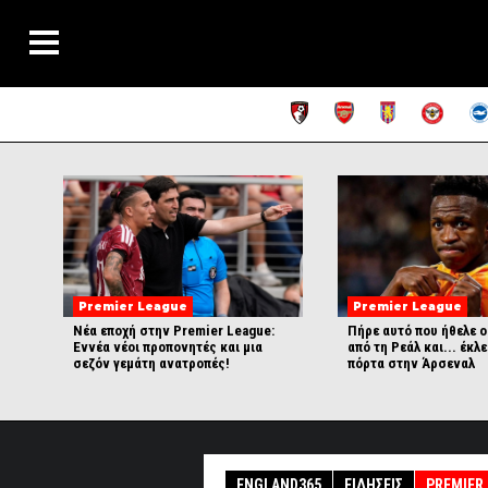
Premier League
Premier League
Νέα εποχή στην Premier League:
Πήρε αυτό που ήθελε ο
Εννέα νέοι προπονητές και μια
από τη Ρεάλ και... έκλ
σεζόν γεμάτη ανατροπές!
πόρτα στην Άρσεναλ
ENGLAND365
ΕΙΔΉΣΕΙΣ
PREMIER